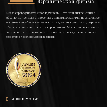
ЕКАТЕРИНА
Мы за справедливость и порядочность — это наш бизнес-капитал.
Абсолютно честны и откровенны с нашими клиентами: предлагая все
законные способы разрешения вопроса, мы информируем доверителя
обо всех возможных рисках и перспективах. Мы видим свою главную
миссию в том, чтобы выводить бизнес на новый уровень, защищая
Хочу выразить свою благодарность за
при этом от всех возможных рисков
юридическую помощь в области туризма. Будем в
дальнейшем обращаться за юридической помощью
и поддержкой
ЮЛИЯ СЕРДОБИНЧЕВА
Мы занимается международными перевозками.
Возник вопрос в связи с коронавирусом. Я думала
ИНФОРМАЦИЯ
проблему не решить, пока не обратилась в фирму