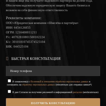
Шмелева и Партнеры. Они спасли меня от потери
В нашем лице Вы получаете надежного партнёра на долгие года.
Обеспечим надежную юридическую защиту Вашего бизнеса и
денег!
возьмем на себя финансовую ответственность
ИННА ДОВЛАТОВА
| CUSTOMS AGENT
Реквизиты компании:
ООО «Юридическая компания «Шмелёва и партнёры»
ИНН: 6454126855
ОГРН: 1216400011211
Р/с: 40702810801500102224
К/с: 30101810745374525104
Мое маркетинговое агентство сотрудничает с
БИК: 044525104
фирмой Шмелева и Партнеры. Я всем доволен.
Приятно когда знаешь, что тебя не подведут в
БЫСТРАЯ КОНСУЛЬТАЦИЯ
нужный момент!
ПАВЕЛ УГРЮМОВ
Я ознакомлен(а) с
Политикой в отношении обработки персональных данных
и
соглашаюсь на
обработку персональных данных
(обязательно для отправки заявки*)
Я даю Согласие на получение рекламной и информационной
рассылки
(необязательно)