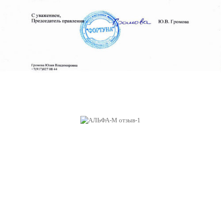
Огромное спасибо за консультацию по ИП. Эта
тема казалась запутанной и никто толком не мог
объяснить что к чему. С вами все стало просто и
прозрачно. Спасибо! Буду обращаться!