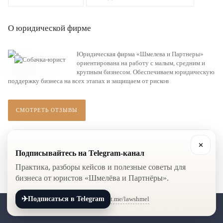
О юридической фирме
Юридическая фирма «Шмелева и Партнеры»
ориентирована на работу с малым, средним и
крупным бизнесом. Обеспечиваем юридическую
поддержку бизнеса на всех этапах и защищаем от рисков
СМОТРЕТЬ ОТЗЫВЫ
Поиск по темам права
✕
Подписывайтесь на Telegram-канал
Практика, разборы кейсов и полезные советы для
АРБИТРАЖ
БАНКРОТСТВО
БИЗНЕС
бизнеса от юристов «Шмелёва и Партнёры».
ГОСЗАКУПКИ
ГОСУДАРСТВЕННАЯ ДУМА РФ
✈
t.me/lawshmel
Подписаться в Telegram
+7 (800) 201-56-52
+7 (8452) 30-90-56
ГРАЖДАНСКОЕ ПРАВО
ГРОМКИЕ ДЕЛА
ДОГОВОРЫ