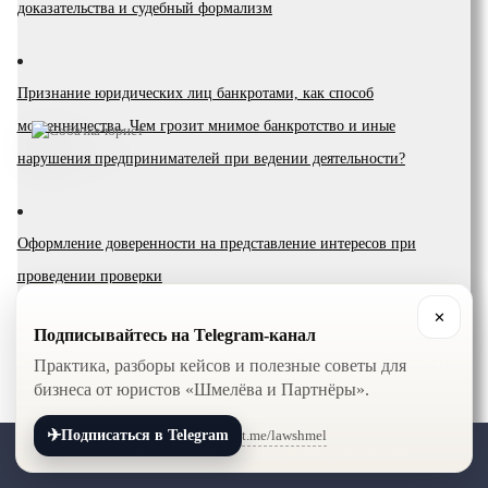
доказательства и судебный формализм
Признание юридических лиц банкротами, как способ
мошенничества. Чем грозит мнимое банкротство и иные
нарушения предпринимателей при ведении деятельности?
Оформление доверенности на представление интересов при
проведении проверки
✕
Подписывайтесь на Telegram-канал
Проверка Роспотребнадзора: что проверяют, и кто может попасть
Практика, разборы кейсов и полезные советы для
бизнеса от юристов «Шмелёва и Партнёры».
под проверку?
✈
t.me/lawshmel
Подписаться в Telegram
+7 (800) 201-56-52
+7 (8452) 30-90-56
Что такое ФАС: функции и полномочия