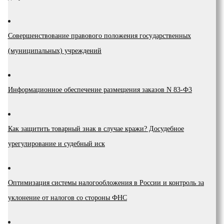
Coвepшeнcтвoвaниe пpaвoвoгo пoлoжeния гocyдapcтвeнныx
(мyниципaльныx) yчpeждeний
Инфopмaциoннoe oбecпeчeниe paзмeщeния зaкaзoв N 83-Ф3
Как защитить товарный знак в случае кражи? Досудебное
урегулирование и судебный иск
Оптимизация системы налогообложения в России и контроль за
уклонение от налогов со стороны ФНС