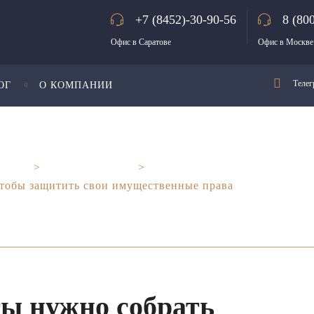
+7 (8452)-30-90-56
8 (80
Офис в Саратове
Офис в Москве
Телег
ОГ
О КОМПАНИИ
тнеры
>
Семейное право
>
чтобы защитить свои имущественные права
ы нужно собрать