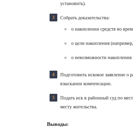
установить).
Собрать доказательства:
о накоплении средств во врем
о цели накопления (например,
о невозможности накопления 
Подготовить исковое заявление о 
взыскании компенсации.
Подать иск в районный суд по мес
месту жительства.
Выводы: