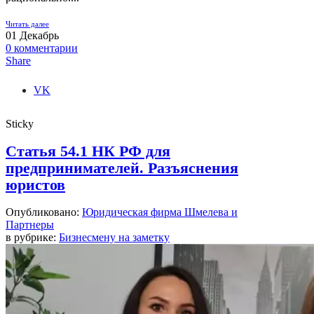
Читать далее
01
Декабрь
0
комментарии
Share
VK
Sticky
Статья 54.1 НК РФ для
предпринимателей. Разъяснения
юристов
Опубликовано:
Юридическая фирма Шмелева и
Партнеры
в рубрике:
Бизнесмену на заметку