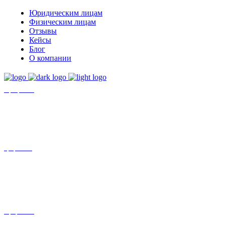
Юридическим лицам
Физическим лицам
Отзывы
Кейсы
Блог
О компании
+7 (8452)-30-90-56
Офис в Саратове
8 (800) 201 56 52
Офис в Москве
+7 (993) 329-21-24