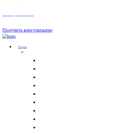
Телеграм канал
Получить консультацию
Услуги
Для бизнеса
Корпоративные юристы
Абонентское юридическое обслуживание
Разрешение корпоративных споров
Кадровый аудит
Тендерное сопровождение
Разрешение арбитражных споров
Услуги по Госзакупкам 223 и 44-ФЗ
Защита интеллектуальной собственности
Медицинские юристы