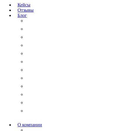
Кейсы
Отзывы
Блог
Юридический аутсорсинг
Бизнесмену на заметку
Новости права
Международные споры
Гражданское право
Трудовое право
Финансы и право
Арбитражные дела
Право интеллектуальной собственности
Государственные и корпоративные закупки
Административное право
Корпоративное право
О компании
Мероприятия и акции