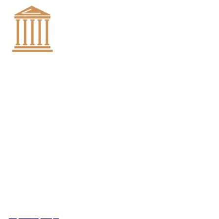
+7 (8452)-30-90-56
Офис в Саратове
8 (800) 201 56 52
Офис в Москве
+7 (993) 329-21-24
Офис в Краснодаре
Вконтакте
Получить консультацию