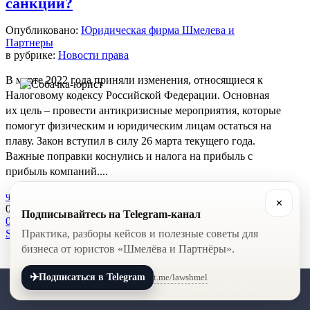
санкций?
Опубликовано:
Юридическая фирма Шмелева и
Партнеры
в рубрике:
Новости права
В марте 2022 года приняли изменения, относящиеся к
Налоговому кодексу Российской Федерации. Основная
их цель – провести антикризисные мероприятия, которые
помогут физическим и юридическим лицам остаться на
плаву. Закон вступил в силу 26 марта текущего года.
Важные поправки коснулись и налога на прибыль с
прибыль компаний....
Читать далее
✕
01
Август
Подписывайтесь на Telegram-канал
0
комментарии
Практика, разборы кейсов и полезные советы для
Share
бизнеса от юристов «Шмелёва и Партнёры».
VK
✈
t.me/lawshmel
Подписаться в Telegram
+7 (800) 201-56-52
+7 (8452) 30-90-56
Sticky