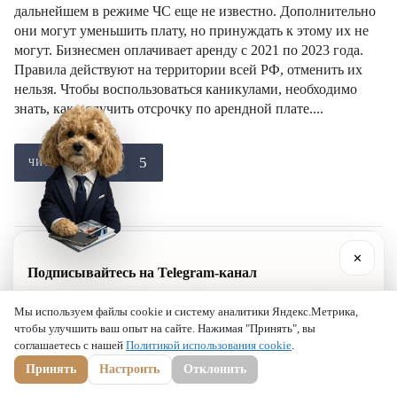
дальнейшем в режиме ЧС еще не известно. Дополнительно
они могут уменьшить плату, но принуждать к этому их не
могут. Бизнесмен оплачивает аренду с 2021 по 2023 года.
Правила действуют на территории всей РФ, отменить их
нельзя. Чтобы воспользоваться каникулами, необходимо
знать, как получить отсрочку по арендной плате....
ЧИТАТЬ ДАЛЕЕ
✕
Подписывайтесь на Telegram-канал
28
0
Практика, разборы кейсов и полезные советы для
Ноябрь
комментарии
Share
Мы используем файлы cookie и систему аналитики Яндекс.Метрика,
бизнеса от юристов «Шмелёва и Партнёры».
чтобы улучшить ваш опыт на сайте. Нажимая "Принять", вы
соглашаетесь с нашей
Политикой использования cookie
.
✈
t.me/lawshmel
Как уволить директора ООО?
Подписаться в Telegram
+7 (800) 201-56-52
+7 (8452) 30-90-56
Принять
Настроить
Отклонить
Инструкция по увольнению директора