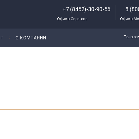
+7 (8452)-30-90-56
8 (80
Офис в Саратове
Офис в Мо
Телегра
Г
О КОМПАНИИ