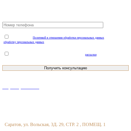
БЫСТРАЯ КОНСУЛЬТАЦИЯ
Я ознакомлен(а) с
Политикой в отношении обработки персональных данных
и соглашаюсь на
обработку персональных данных
(обязательно для отправки заявки*)
Я даю Согласие на получение рекламной и информационной
рассылки
(необязательно)
+7 (8452)-30-90-56
Офис в Саратове
Саратов, ул. Вольская, 3Д. 29, СТР. 2 , ПОМЕЩ. 1