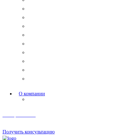
Новости права
Международные споры
Гражданское право
Трудовое право
Финансы и право
Арбитражные дела
Право интеллектуальной собственности
Государственные и корпоративные закупки
Административное право
Корпоративное право
О компании
Мероприятия и акции
Телеграм канал
Получить консультацию