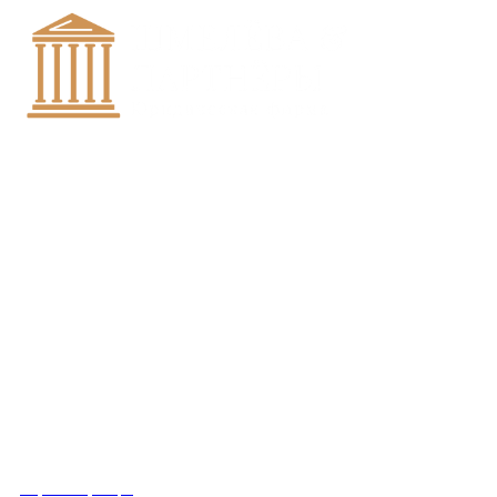
+7 (8452)-30-90-56
Офис в Саратове
8 (800) 201 56 52
Офис в Москве
+7 (993) 329-21-24
Офис в Краснодаре
Вконтакте
Получить консультацию