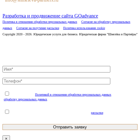
Разработка и продвижение сайта GOadvance
Политика в отношении обработки персональных данных
Согласие на обработку персональных
данных
Согласие на получение рассылки
Политика использования cookie
Copyright 2020 - 2026. Юридические услуги для бизнеса. Юридическая фирма "Шмелёва и Партнёры"
Отправьте заявку и специалист свяжется с Вами в течение 10
минут
Я ознакомлен(а) с
Политикой в отношении обработки персональных данных
и соглашаюсь на
обработку персональных данных
(обязательно для отправки заявки*)
Я даю Согласие на получение рекламной и информационной
рассылки
(необязательно)
×