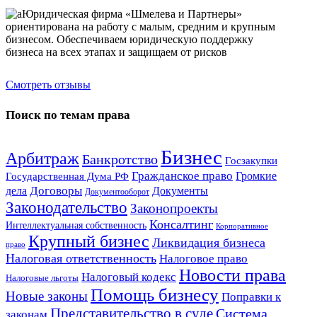
Юридическая фирма «Шмелева и Партнеры»
ориентирована на работу с малым, средним и крупным
бизнесом. Обеспечиваем юридическую поддержку
бизнеса на всех этапах и защищаем от рисков
Смотреть отзывы
Поиск по темам права
Бизнес
Арбитраж
Банкротство
Госзакупки
Гражданское право
Громкие
Государственная Дума РФ
Договоры
Документы
дела
Документооборот
Законодательство
Законопроекты
Консалтинг
Интеллектуальная собственность
Корпоративное
Крупный бизнес
Ликвидация бизнеса
право
Налоговая ответственность
Налоговое право
Новости права
Налоговый кодекс
Налоговые льготы
Помощь бизнесу
Новые законы
Поправки к
Представительство в суде
Система
законам