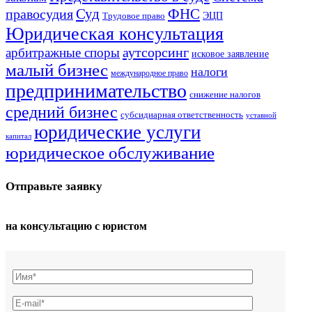
Суд
правосудия
ФНС
ЭЦП
Трудовое право
Юридическая консультация
аутсорсинг
арбитражные споры
исковое заявление
малый бизнес
налоги
международное право
предпринимательство
снижение налогов
средний бизнес
субсидиарная ответственность
уставной
юридические услуги
капитал
юридическое обслуживание
Отправьте заявку
на консультацию с юристом