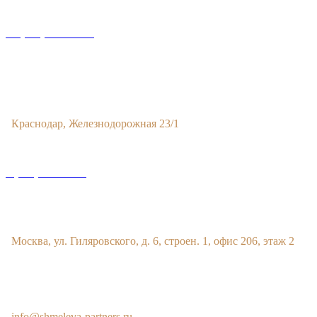
+7 (993) 329-21-24
Офис в Краснодаре
Краснодар, Железнодорожная 23/1
8 (800) 201 56 52
Офис в Москве
Москва, ул. Гиляровского, д. 6, строен. 1, офис 206, этаж 2
E-MAIL
info@shmeleva-partners.ru