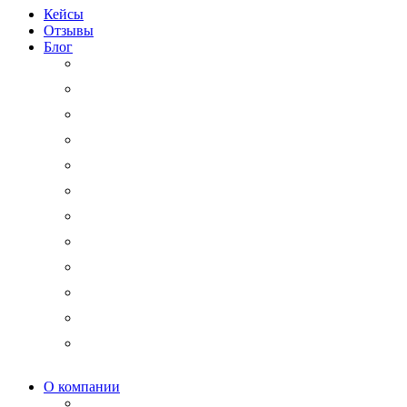
Кейсы
Отзывы
Блог
Юридический аутсорсинг
Бизнесмену на заметку
Новости права
Международные споры
Гражданское право
Трудовое право
Финансы и право
Арбитражные дела
Право интеллектуальной собственности
Государственные и корпоративные закупки
Административное право
Корпоративное право
О компании
Мероприятия и акции