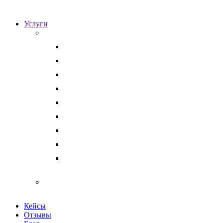
Услуги
Для бизнеса
Корпоративные юристы
Абонентское юридическое обслуживание
Разрешение корпоративных споров
Кадровый аудит
Тендерное сопровождение
Разрешение арбитражных споров
Услуги по Госзакупкам 223 и 44-ФЗ
Защита интеллектуальной собственности
Медицинские юристы
Физическим лицам
Кейсы
Отзывы