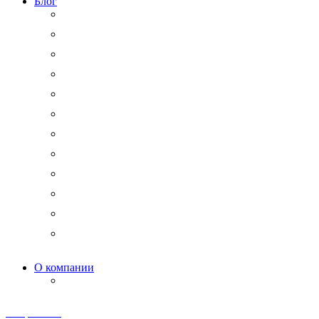
Блог
Юридический аутсорсинг
Бизнесмену на заметку
Новости права
Международные споры
Гражданское право
Трудовое право
Финансы и право
Арбитражные дела
Право интеллектуальной собственности
Государственные и корпоративные закупки
Административное право
Корпоративное право
О компании
Мероприятия и акции
Телеграм канал