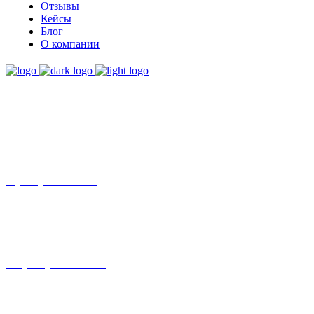
Отзывы
Кейсы
Блог
О компании
+7 (8452)-30-90-56
Офис в Саратове
8 (800) 201 56 52
Офис в Москве
+7 (993) 329-21-24
Офис в Краснодаре