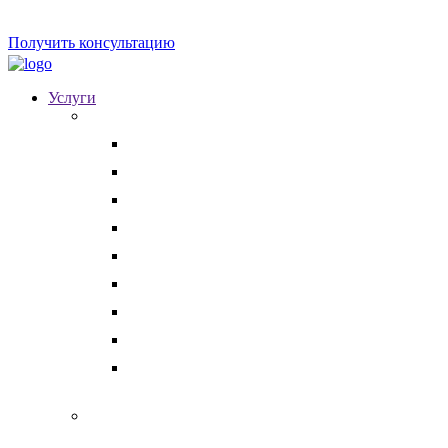
Получить консультацию
Услуги
Для бизнеса
Корпоративные юристы
Абонентское юридическое обслуживание
Разрешение корпоративных споров
Кадровый аудит
Тендерное сопровождение
Разрешение арбитражных споров
Услуги по Госзакупкам 223 и 44-ФЗ
Защита интеллектуальной собственности
Медицинские юристы
Физическим лицам