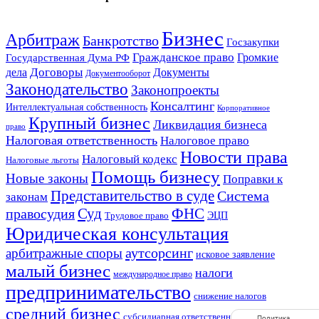
Бизнес
Арбитраж
Банкротство
Госзакупки
Гражданское право
Громкие
Государственная Дума РФ
Договоры
Документы
дела
Документооборот
Законодательство
Законопроекты
Консалтинг
Интеллектуальная собственность
Корпоративное
Крупный бизнес
Ликвидация бизнеса
право
Налоговая ответственность
Налоговое право
Новости права
Налоговый кодекс
Налоговые льготы
Помощь бизнесу
Новые законы
Поправки к
Представительство в суде
Система
законам
Суд
правосудия
ФНС
ЭЦП
Трудовое право
Юридическая консультация
аутсорсинг
арбитражные споры
исковое заявление
малый бизнес
налоги
международное право
предпринимательство
снижение налогов
средний бизнес
субсидиарная ответственность
уставной
Политика