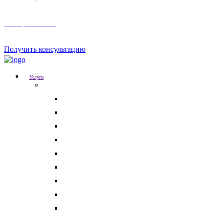
Телеграм канал
Получить консультацию
Услуги
Для бизнеса
Корпоративные юристы
Абонентское юридическое обслуживание
Разрешение корпоративных споров
Кадровый аудит
Тендерное сопровождение
Разрешение арбитражных споров
Услуги по Госзакупкам 223 и 44-ФЗ
Защита интеллектуальной собственности
Медицинские юристы