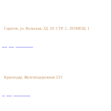
Офис в Саратове
Саратов, ул. Вольская, 3Д. 29, СТР. 2 , ПОМЕЩ. 1
+7 (993) 329-21-24
Офис в Краснодаре
Краснодар, Железнодорожная 23/1
8 (800) 201 56 52
Офис в Москве