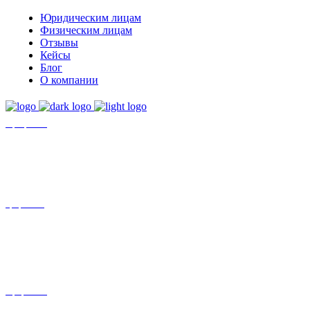
Юридическим лицам
Физическим лицам
Отзывы
Кейсы
Блог
О компании
+7 (8452)-30-90-56
Офис в Саратове
8 (800) 201 56 52
Офис в Москве
+7 (993) 329-21-24