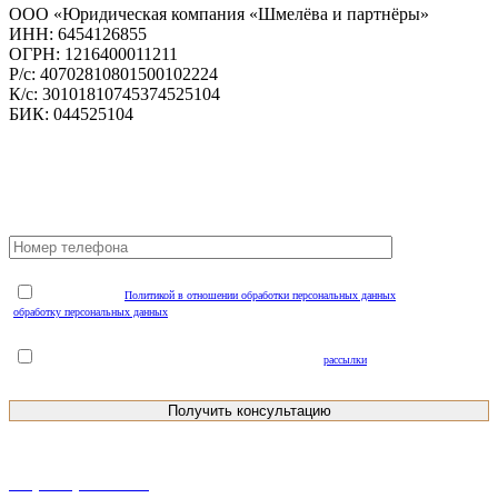
ООО «Юридическая компания «Шмелёва и партнёры»
ИНН: 6454126855
ОГРН: 1216400011211
Р/с: 40702810801500102224
К/с: 30101810745374525104
БИК: 044525104
БЫСТРАЯ КОНСУЛЬТАЦИЯ
Я ознакомлен(а) с
Политикой в отношении обработки персональных данных
и соглашаюсь на
обработку персональных данных
(обязательно для отправки заявки*)
Я даю Согласие на получение рекламной и информационной
рассылки
(необязательно)
+7 (8452)-30-90-56