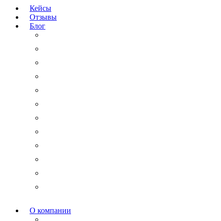
Кейсы
Отзывы
Блог
Юридический аутсорсинг
Бизнесмену на заметку
Новости права
Международные споры
Гражданское право
Трудовое право
Финансы и право
Арбитражные дела
Право интеллектуальной собственности
Государственные и корпоративные закупки
Административное право
Корпоративное право
О компании
Мероприятия и акции