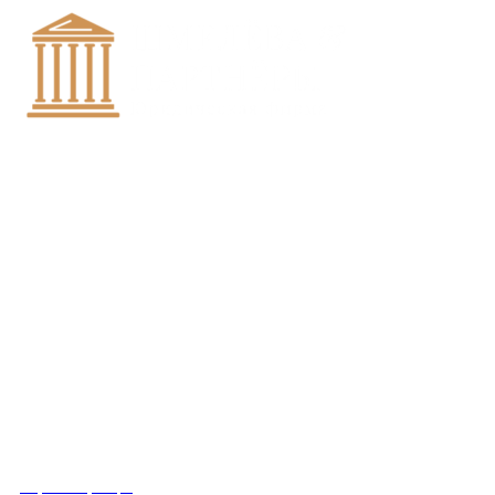
+7 (8452)-30-90-56
Офис в Саратове
8 (800) 201 56 52
Офис в Москве
+7 (993) 329-21-24
Офис в Краснодаре
Вконтакте
Получить консультацию