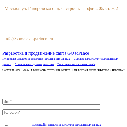
Москва, ул. Гиляровского, д. 6, строен. 1, офис 206, этаж 2
E-MAIL
info@shmeleva-partners.ru
Разработка и продвижение сайта GOadvance
Политика в отношении обработки персональных данных
Согласие на обработку персональных
данных
Согласие на получение рассылки
Политика использования cookie
Copyright 2020 - 2026. Юридические услуги для бизнеса. Юридическая фирма "Шмелёва и Партнёры"
Отправьте заявку и специалист свяжется с Вами в течение 10
минут
Я ознакомлен(а) с
Политикой в отношении обработки персональных данных
и соглашаюсь на