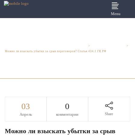
Menu
Юридические услуги для бизнеса - Шмелева и Партнеры
>
Бизнесмену на заметку
>
Можно ли взыскать убытки за срыв переговоров? Статья 434.1 ГК РФ
03
0
Share
Апрель
комментарии
Можно ли взыскать убытки за срыв