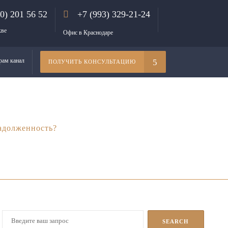
00) 201 56 52
+7 (993) 329-21-24
кве
Офис в Краснодаре
рам канал
ПОЛУЧИТЬ КОНСУЛЬТАЦИЮ
адолженность?