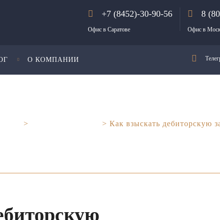
+7 (8452)-30-90-56
8 (8
Офис в Саратове
Офис в Мос
Телег
ОГ
О КОМПАНИИ
тнеры
>
Финансы и право
>
Как взыскать дебиторскую з
ебиторскую