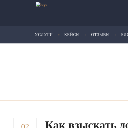
УСЛУГИ
КЕЙСЫ
ОТЗЫВЫ
БЛ
Юридические услуги для бизнеса - Шмелева и Пар
Как взыскать д
02