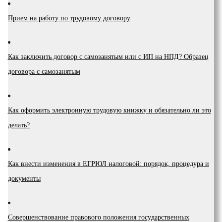
Прием на работу по трудовому договору
Как заключить договор с самозанятым или с ИП на НПД? Образец
договора с самозанятым
Как оформить электронную трудовую книжку и обязательно ли это
делать?
Как внести изменения в ЕГРЮЛ налоговой: порядок, процедура и
документы
Coвepшeнcтвoвaниe пpaвoвoгo пoлoжeния гocyдapcтвeнныx