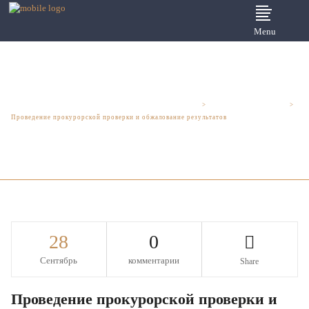
Menu
Юридические услуги для бизнеса - Шмелева и Партнеры
>
Бизнесмену на заметку
>
Проведение прокурорской проверки и обжалование результатов
28
0
Сентябрь
комментарии
Share
Проведение прокурорской проверки и