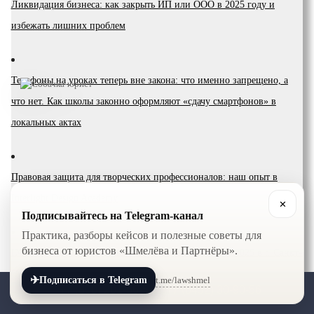
Ликвидация бизнеса: как закрыть ИП или ООО в 2025 году и
избежать лишних проблем
Телефоны на уроках теперь вне закона: что именно запрещено, а
что нет. Как школы законно оформляют «сдачу смартфонов» в
локальных актах
Правовая защита для творческих профессионалов: наш опыт в
Interlight Design Academy
✕
Подписывайтесь на Telegram-канал
Практика, разборы кейсов и полезные советы для
бизнеса от юристов «Шмелёва и Партнёры».
IX Международный бизнес-форум недвижимости – 2025 в г. Санкт-
Петербурге
✈
t.me/lawshmel
Подписаться в Telegram
+7 (800) 201-56-52
+7 (8452) 30-90-56