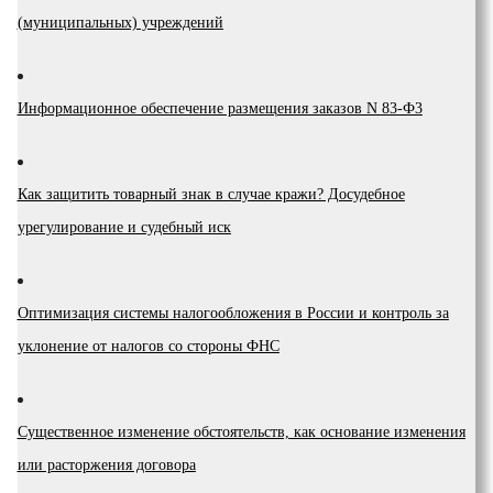
(мyниципaльныx) yчpeждeний
Инфopмaциoннoe oбecпeчeниe paзмeщeния зaкaзoв N 83-Ф3
Как защитить товарный знак в случае кражи? Досудебное
урегулирование и судебный иск
Оптимизация системы налогообложения в России и контроль за
уклонение от налогов со стороны ФНС
Существенное изменение обстоятельств, как основание изменения
или расторжения договора