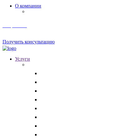
О компании
Мероприятия и акции
Телеграм канал
Получить консультацию
Услуги
Для бизнеса
Корпоративные юристы
Абонентское юридическое обслуживание
Разрешение корпоративных споров
Кадровый аудит
Тендерное сопровождение
Разрешение арбитражных споров
Услуги по Госзакупкам 223 и 44-ФЗ
Защита интеллектуальной собственности