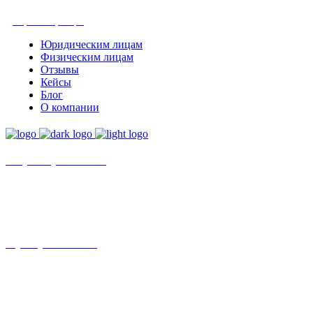
Получить консультацию
Юридическим лицам
Физическим лицам
Отзывы
Кейсы
Блог
О компании
+7 (8452)-30-90-56
Офис в Саратове
8 (800) 201 56 52
Офис в Москве