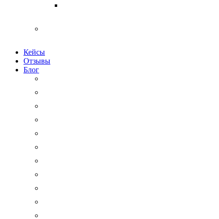
Медицинские юристы
Физическим лицам
Кейсы
Отзывы
Блог
Юридический аутсорсинг
Бизнесмену на заметку
Новости права
Международные споры
Гражданское право
Трудовое право
Финансы и право
Арбитражные дела
Право интеллектуальной собственности
Государственные и корпоративные закупки
Административное право