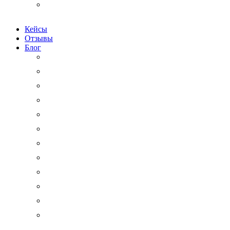
Физическим лицам
Кейсы
Отзывы
Блог
Юридический аутсорсинг
Бизнесмену на заметку
Новости права
Международные споры
Гражданское право
Трудовое право
Финансы и право
Арбитражные дела
Право интеллектуальной собственности
Государственные и корпоративные закупки
Административное право
Корпоративное право