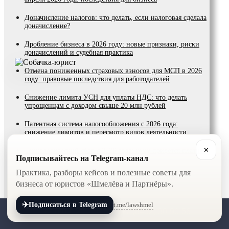
Доначисление налогов: что делать, если налоговая сделала
доначисление?
Дробление бизнеса в 2026 году: новые признаки, риски
доначислений и судебная практика
Отмена пониженных страховых взносов для МСП в 2026
году: правовые последствия для работодателей
Снижение лимита УСН для уплаты НДС: что делать
упрощенцам с доходом свыше 20 млн рублей
Патентная система налогообложения с 2026 года:
снижение лимитов и пересмотр видов деятельности
✕
Технологический сбор с 2026 года: кому придется платить
Подписывайтесь на Telegram-канал
и как защититься от ошибок начисления
Практика, разборы кейсов и полезные советы для
Обязательная электронная транспортная накладная с
бизнеса от юристов «Шмелёва и Партнёры».
сентября 2026 года: требования и риски
Реестр экспедиторов ГосЛог: как избежать штрафа до 1
✈
t.me/lawshmel
Подписаться в Telegram
+7 (800) 201-56-52
+7 (8452) 30-90-56
млн рублей с мая 2026 года