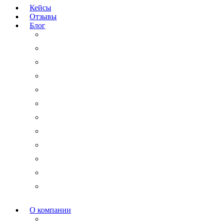
Кейсы
Отзывы
Блог
Юридический аутсорсинг
Бизнесмену на заметку
Новости права
Международные споры
Гражданское право
Трудовое право
Финансы и право
Арбитражные дела
Право интеллектуальной собственности
Государственные и корпоративные закупки
Административное право
Корпоративное право
О компании
Мероприятия и акции