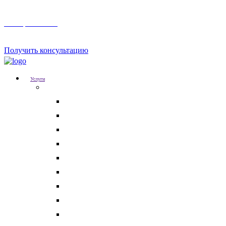
Телеграм канал
Получить консультацию
Услуги
Для бизнеса
Корпоративные юристы
Абонентское юридическое обслуживание
Разрешение корпоративных споров
Кадровый аудит
Тендерное сопровождение
Разрешение арбитражных споров
Услуги по Госзакупкам 223 и 44-ФЗ
Защита интеллектуальной собственности
Медицинские юристы