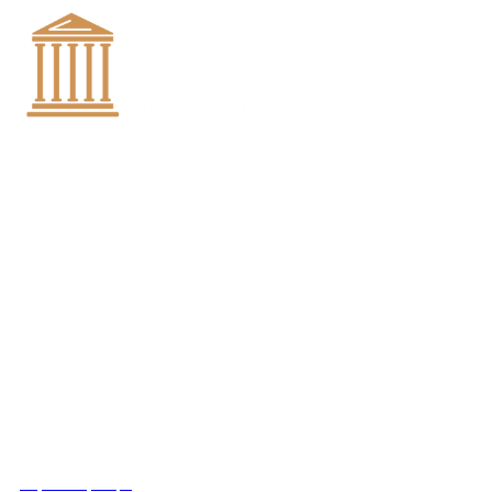
+7 (8452)-30-90-56
Офис в Саратове
8 (800) 201 56 52
Офис в Москве
+7 (993) 329-21-24
Офис в Краснодаре
Вконтакте
Получить консультацию