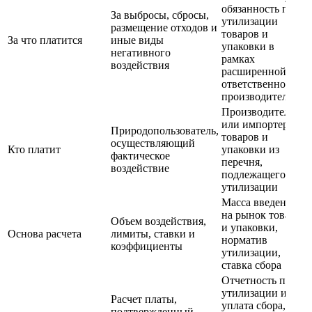
обязанность по
За выбросы, сбросы,
утилизации
размещение отходов и
товаров и
За что платится
иные виды
упаковки в
негативного
рамках
воздействия
расширенной
ответственности
производителя
Производитель
или импортер
Природопользователь,
товаров и
осуществляющий
Кто платит
упаковки из
фактическое
перечня,
воздействие
подлежащего
утилизации
Масса введенных
на рынок товаров
Объем воздействия,
и упаковки,
Основа расчета
лимиты, ставки и
норматив
коэффициенты
утилизации,
ставка сбора
Отчетность по
утилизации или
Расчет платы,
уплата сбора,
подтвержденный