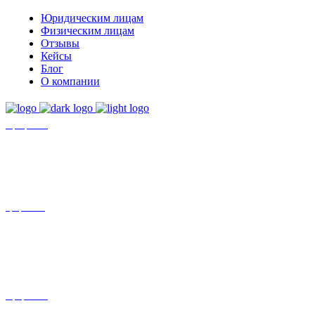
Юридическим лицам
Физическим лицам
Отзывы
Кейсы
Блог
О компании
+7 (8452)-30-90-56
Офис в Саратове
8 (800) 201 56 52
Офис в Москве
+7 (993) 329-21-24