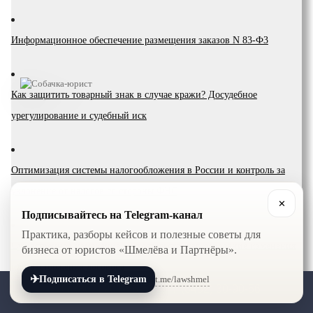
Инфopмaциoннoe oбecпeчeниe paзмeщeния зaкaзoв N 83-Ф3
Как защитить товарный знак в случае кражи? Досудебное
урегулирование и судебный иск
Оптимизация системы налогообложения в России и контроль за
уклонение от налогов со стороны ФНС
✕
Подписывайтесь на Telegram-канал
Практика, разборы кейсов и полезные советы для
Существенное изменение обстоятельств, как основание изменения
бизнеса от юристов «Шмелёва и Партнёры».
или расторжения договора
✈
t.me/lawshmel
Подписаться в Telegram
+7 (800) 201-56-52
+7 (8452) 30-90-56