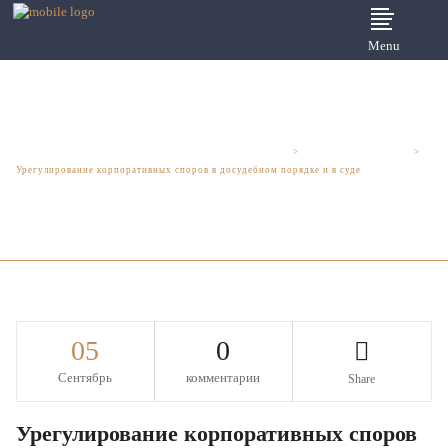
Menu
Юридические услуги для бизнеса - Шмелева и Партнеры
>
Корпоративное право
>
Урегулирование корпоративных споров в досудебном порядке и в суде
05
0
Сентябрь
комментарии
Share
Урегулирование корпоративных споров