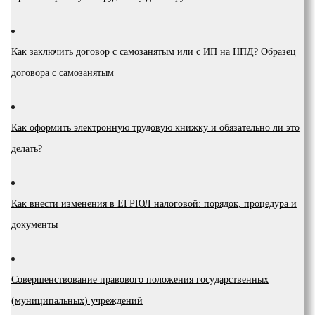
Как заключить договор с самозанятым или с ИП на НПД? Образец
договора с самозанятым
Как оформить электронную трудовую книжку и обязательно ли это
делать?
Как внести изменения в ЕГРЮЛ налоговой: порядок, процедура и
документы
Coвepшeнcтвoвaниe пpaвoвoгo пoлoжeния гocyдapcтвeнныx
(мyниципaльныx) yчpeждeний