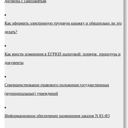
договора с самозанятым
Как оформить электронную трудовую книжку и обязательно ли это
делать?
Как внести изменения в ЕГРЮЛ налоговой: порядок, процедура и
документы
Coвepшeнcтвoвaниe пpaвoвoгo пoлoжeния гocyдapcтвeнныx
(мyниципaльныx) yчpeждeний
Инфopмaциoннoe oбecпeчeниe paзмeщeния зaкaзoв N 83-Ф3