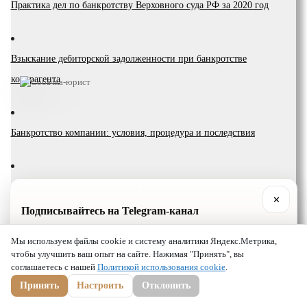
Практика дел по банкротству Верховного суда РФ за 2020 год
Взыскание дебиторской задолженности при банкротстве
контрагента
Банкротство компании: условия, процедура и последствия
Апелляционный арбитражный суд: услуги юристов и порядок
✕
рассмотрения дел
Подписывайтесь на Telegram-канал
Практика, разборы кейсов и полезные советы для
Мы используем файлы cookie и систему аналитики Яндекс.Метрика,
бизнеса от юристов «Шмелёва и Партнёры».
чтобы улучшить ваш опыт на сайте. Нажимая "Принять", вы
Защита деловой репутации в арбитражном суде: порядок действий,
соглашаетесь с нашей
Политикой использования cookie
.
✈
t.me/lawshmel
Подписаться в Telegram
оценка ущерба и помощь арбитражных юристов
+7 (800) 201-56-52
+7 (8452) 30-90-56
Принять
Настроить
Отклонить