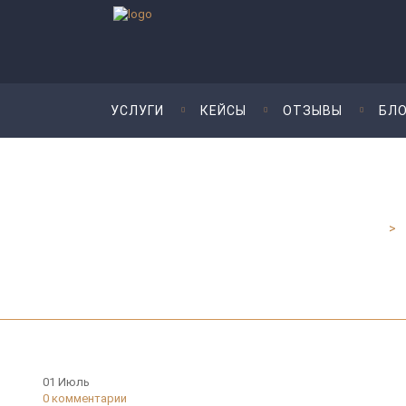
УСЛУГИ
КЕЙСЫ
ОТЗЫВЫ
БЛО
Юридические услуги для бизнеса - Шмелева и Партнеры
>
Т
01
Июль
0
комментарии