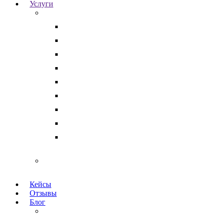
Услуги
Для бизнеса
Корпоративные юристы
Абонентское юридическое обслуживание
Разрешение корпоративных споров
Кадровый аудит
Тендерное сопровождение
Разрешение арбитражных споров
Услуги по Госзакупкам 223 и 44-ФЗ
Защита интеллектуальной собственности
Медицинские юристы
Физическим лицам
Кейсы
Отзывы
Блог
Юридический аутсорсинг