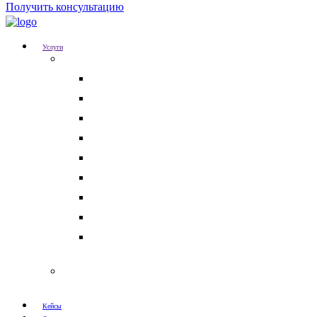
Получить консультацию
Услуги
Для бизнеса
Корпоративные юристы
Абонентское юридическое обслуживание
Разрешение корпоративных споров
Кадровый аудит
Тендерное сопровождение
Разрешение арбитражных споров
Услуги по Госзакупкам 223 и 44-ФЗ
Защита интеллектуальной собственности
Медицинские юристы
Физическим лицам
Кейсы