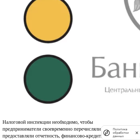
Налоговой инспекции необходимо, чтобы
предприниматели своевременно перечисляли платежи,
Политика
обработки
предоставляли отчетность, финансово-кредитные
данных