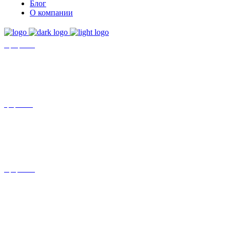
Блог
О компании
+7 (8452)-30-90-56
Офис в Саратове
8 (800) 201 56 52
Офис в Москве
+7 (993) 329-21-24
Офис в Краснодаре