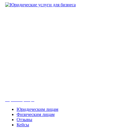
+7 (8452)-30-90-56
Офис в Саратове
8 (800) 201 56 52
Офис в Москве
+7 (993) 329-21-24
Офис в Краснодаре
Вконтакте
Получить консультацию
Юридическим лицам
Физическим лицам
Отзывы
Кейсы