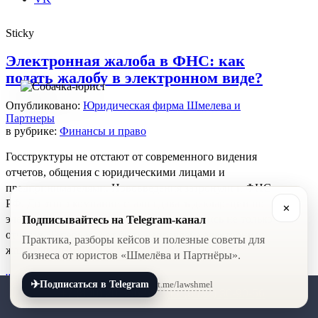
Sticky
Электронная жалоба в ФНС: как
подать жалобу в электронном виде?
Опубликовано:
Юридическая фирма Шмелева и
Партнеры
в рубрике:
Финансы и право
Госструктуры не отстают от современного видения
отчетов, общения с юридическими лицами и
предпринимателями. Нововведения затронули и ФНС
РФ. До этого компании стали сдавать декларации по
✕
электронке. Сейчас нововведения коснулись не только
Подписывайтесь на Telegram-канал
отчетов. Теперь может быть направлена электронная
Практика, разборы кейсов и полезные советы для
жалоба в ФНС....
бизнеса от юристов «Шмелёва и Партнёры».
Читать далее
✈
t.me/lawshmel
Подписаться в Telegram
06
Июль
+7 (800) 201-56-52
+7 (8452) 30-90-56
0
комментарии
Share