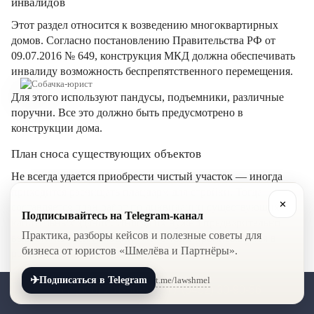
инвалидов
Этот раздел относится к возведению многоквартирных
домов. Согласно постановлению Правительства РФ от
09.07.2016 № 649, конструкция МКД должна обеспечивать
инвалиду возможность беспрепятственного перемещения.
Для этого используют пандусы, подъемники, различные
поручни. Все это должно быть предусмотрено в
конструкции дома.
План сноса существующих объектов
Не всегда удается приобрести чистый участок — иногда
приходится расчищать плацдарм для стройки. Тогда
✕
составляется план работ по ликвидации существующих
Подписывайтесь на Telegram-канал
капитальных зданий. Иногда их нужно предварительно
Практика, разборы кейсов и полезные советы для
вывести из эксплуатации — это тоже прописывается в
бизнеса от юристов «Шмелёва и Партнёры».
разделе.
Подробно содержание всех разделов проекта перечислено в
✈
t.me/lawshmel
Подписаться в Telegram
+7 (800) 201-56-52
+7 (8452) 30-90-56
разделе II постановления Правительства РФ от 16.02.2008
№ 87.