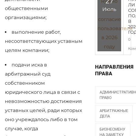
27
ЛИ
общественными
Июль
СО
ПО
организациями;
В
202
выполнение работ,
ГО
0
несоответствующих уставным
Ком
целям компании;
подачи иска в
НАПРАВЛЕНИЯ
ПРАВА
арбитражный суд
собственником
юридического лица в связи с
АДМИНИСТРАТИВ
ПРАВО
невозможностью достижения
уставных целей, ради которых
АРБИТРАЖНЫЕ
ДЕЛА
оно учреждалось либо в том
случае, когда
БИЗНЕСМЕНУ
НА ЗАМЕТКУ