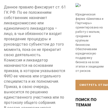
Данное правило фиксирует ст. 61
ГК РФ. По ее положениям
Юридическая
собственник назначает
фирма «Шмелева и
ликвидкомиссию или
Партнеры»
ориентирована на
единоличного ликвидатора –
работу с малым,
лицо, в чьи обязанности входит
средним и
проведение процедуры и
крупным
руководство субъектом до того
бизнесом.
момента, пока он не прекратит
Обеспечиваем
юридическую
свою деятельность.
поддержку
Комиссия и ликвидатор
бизнеса на всех
назначаются на основании
этапах и защищаем
приказа, в котором указываются
от рисков
ФИО ее членов или отдельного
специалиста и их полномочия.
СМОТРЕТЬ ОТЗЫ
Приказ, в свою очередь,
выносится по решению
единственного участника или по
ПОИСК ПО
протоколу общего собрания.
ТЕМАМ
В состав комиссии могут