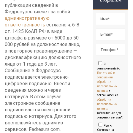
с юристом
публикации сведений в
Федресурсе влечет за собой
административную
ответственность
согласно ч. 6-8
ст. 14.25 КоАП РФ в виде
штрафа в размере от 5000 до 50
000 рублей на должностное лицо,
а повторное правонарушение —
дисквалификацию должностного
лица от 1 года до 3 лет.
Я
ознакомлен(а) с
Сообщение в Федресурс
Политикой в
подписывается электронно-
отношении
обработки
цифровой подписью. Внести
персональных
сведения можно и через
данных
и
соглашаюсь на
нотариуса. В этом случае
обработку
электронное сообщение
персональных
подписывается электронной
данных
(обязательно для
подписью нотариуса. Для этого
отправки заявки*)
воспользуйтесь одним из
Я даю
сервисов: Fedresurs.com,
Согласие на