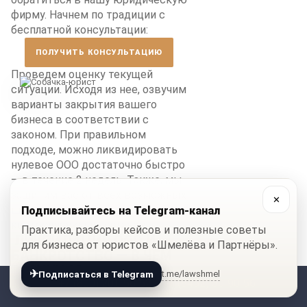
фирму. Начнем по традиции с
бесплатной консультации:
ПОЛУЧИТЬ КОНСУЛЬТАЦИЮ
Проведем оценку текущей
ситуации. Исходя из нее, озвучим
варианты закрытия вашего
бизнеса в соответствии с
законом. При правильном
подходе, можно ликвидировать
нулевое ООО достаточно быстро
— в течение 2 недель. Также, мы
защитим вас от всех возможных
✕
штрафов со стороны
Подписывайтесь на Telegram-канал
контролирующих органов.
Практика, разборы кейсов и полезные советы
ЛИКВИДАЦИЯ ООО И
для бизнеса от юристов «Шмелёва и Партнёры».
БАНКРОТСТВО — В ЧЕМ
РАЗНИЦА?
✈
t.me/lawshmel
Подписаться в Telegram
+7 (800) 201-56-52
+7 (8452) 30-90-56