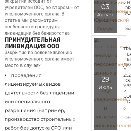
закрытии исходит от
ИН
03
учредителей ООО, во втором – от
ЮР
ФО
уполномоченного органа. В
Август
статье мы рассмотрим
0
особенности процедуры
Ком
ликвидации без банкротства.
ПРИНУДИТЕЛЬНАЯ
ЛИКВИДАЦИЯ ООО
ТР
Закрытие по волеизъявлению
ПЕ
уполномоченного органа имеет
ПЕ
ДА
место в случаях:
В
проведения
202
29
ГО
лицензируемых видов
УВ
Июль
И
деятельности без лицензии
СО
или специального
ПО
0
разрешения (например,
Ком
производство строительных
работ без допуска СРО или