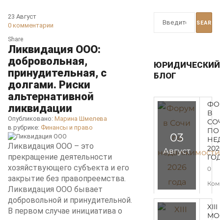
23
Август
0
комментарии
Share
Ликвидация ООО:
добровольная,
ЮРИДИЧЕСКИ
принудительная, с
БЛОГ
долгами. Риски
альтернативной
ФО
ликвидации
В
Опубликовано:
Марина Шмелева
СО
в рубрике:
Финансы и право
ПО
03
НЕ
Ликвидация ООО – это
202
Август
прекращение деятельности
ГО
хозяйствующего субъекта и его
0
закрытие без правопреемства.
Ком
Ликвидация ООО бывает
добровольной и принудительной.
XIII
В первом случае инициатива о
МО