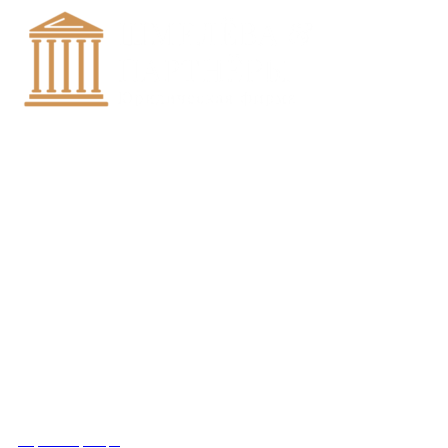
+7 (8452)-30-90-56
Офис в Саратове
8 (800) 201 56 52
Офис в Москве
+7 (993) 329-21-24
Офис в Краснодаре
Вконтакте
Получить консультацию