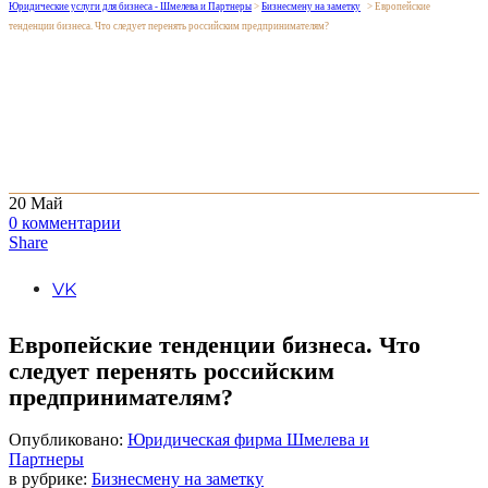
Юридические услуги для бизнеса - Шмелева и Партнеры
>
Бизнесмену на заметку
>
Европейские
тенденции бизнеса. Что следует перенять российским предпринимателям?
20
Май
0
комментарии
Share
VK
Европейские тенденции бизнеса. Что
следует перенять российским
предпринимателям?
Опубликовано:
Юридическая фирма Шмелева и
Партнеры
в рубрике:
Бизнесмену на заметку