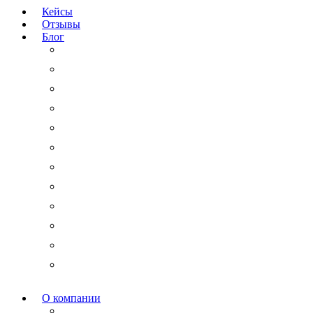
Кейсы
Отзывы
Блог
Юридический аутсорсинг
Бизнесмену на заметку
Новости права
Международные споры
Гражданское право
Трудовое право
Финансы и право
Арбитражные дела
Право интеллектуальной собственности
Государственные и корпоративные закупки
Административное право
Корпоративное право
О компании
Мероприятия и акции