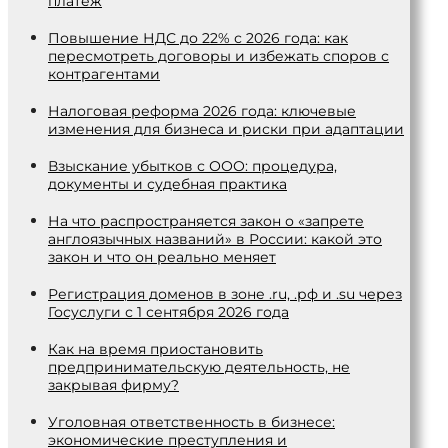
платеж
Повышение НДС до 22% с 2026 года: как
пересмотреть договоры и избежать споров с
контрагентами
Налоговая реформа 2026 года: ключевые
изменения для бизнеса и риски при адаптации
Взыскание убытков с ООО: процедура,
документы и судебная практика
На что распространяется закон о «запрете
англоязычных названий» в России: какой это
закон и что он реально меняет
Регистрация доменов в зоне .ru, .рф и .su через
Госуслуги с 1 сентября 2026 года
Как на время приостановить
предпринимательскую деятельность, не
закрывая фирму?
Уголовная ответственность в бизнесе:
экономические преступления и