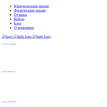
Юридическим лицам
Физическим лицам
Отзывы
Кейсы
Блог
О компании
+7 (8452)-30-90-56
Офис в Саратове
8 (800) 201 56 52
Офис в Москве
+7 (993) 329-21-24