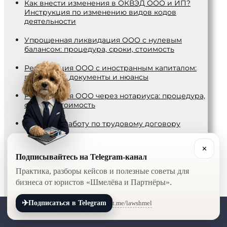
Как внести изменения в ОКВЭД ООО и ИП?
Инструкция по изменению видов кодов
деятельности
Упрощенная ликвидация ООО с нулевым
балансом: процедура, сроки, стоимость
Регистрация ООО с иностранным капиталом:
процедура, документы и нюансы
Регистрация ООО через нотариуса: процедура,
сроки и стоимость
Прием на работу по трудовому договору
Как заключить договор с самозанятым или с ИП
✕
на НПД? Образец договора с самозанятым
Подписывайтесь на Telegram-канал
Как оформить электронную трудовую книжку и
Практика, разборы кейсов и полезные советы для
обязательно ли это делать?
бизнеса от юристов «Шмелёва и Партнёры».
Как внести изменения в ЕГРЮЛ налоговой:
✈
t.me/lawshmel
Подписаться в Telegram
порядок, процедура и документы
+7 (800) 201-56-52
+7 (8452) 30-90-56
Coвepшeнcтвoвaниe пpaвoвoгo пoлoжeния