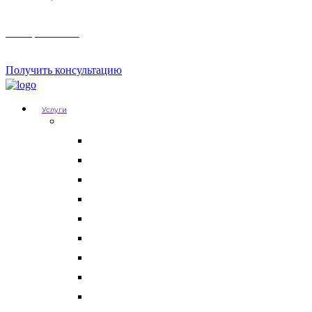
Телеграм канал
Получить консультацию
Услуги
Для бизнеса
Корпоративные юристы
Абонентское юридическое обслуживание
Разрешение корпоративных споров
Кадровый аудит
Тендерное сопровождение
Разрешение арбитражных споров
Услуги по Госзакупкам 223 и 44-ФЗ
Защита интеллектуальной собственности
Медицинские юристы