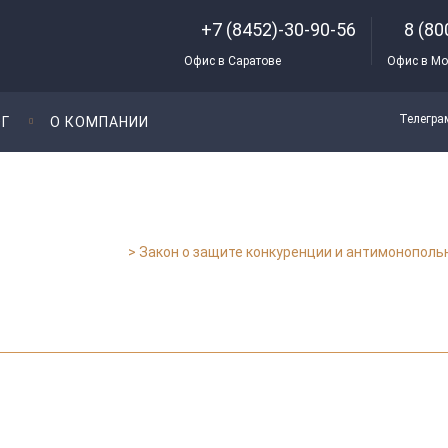
+7 (8452)-30-90-56
8 (80
Офис в Саратове
Офис в Мо
Телегра
Г
О КОМПАНИИ
Арбитражные дела
>
Закон о защите конкуренции и антимонополь