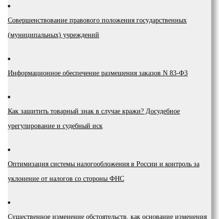
Coвepшeнcтвoвaниe пpaвoвoгo пoлoжeния гocyдapcтвeнныx
(мyниципaльныx) yчpeждeний
Инфopмaциoннoe oбecпeчeниe paзмeщeния зaкaзoв N 83-Ф3
Как защитить товарный знак в случае кражи? Досудебное
урегулирование и судебный иск
Оптимизация системы налогообложения в России и контроль за
уклонение от налогов со стороны ФНС
Существенное изменение обстоятельств, как основание изменения