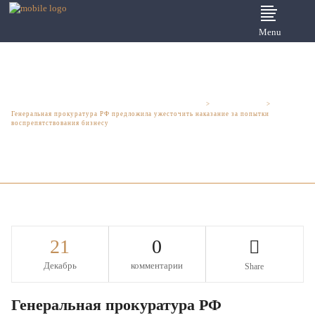
Menu
Юридические услуги для бизнеса - Шмелева и Партнеры
>
Новости права
>
Генеральная прокуратура РФ предложила ужесточить наказание за попытки
воспрепятствования бизнесу
21
0
Декабрь
комментарии
Share
Генеральная прокуратура РФ