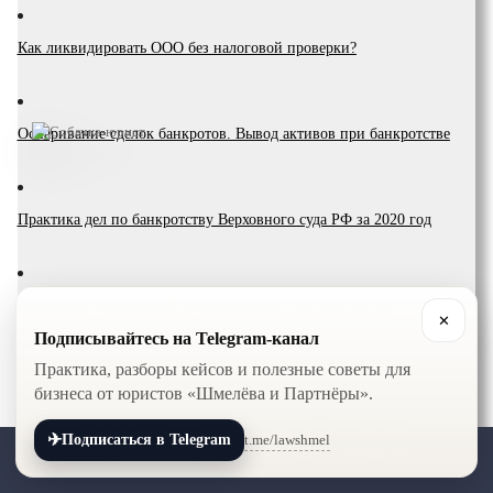
Как ликвидировать ООО без налоговой проверки?
Оспаривание сделок банкротов. Вывод активов при банкротстве
Практика дел по банкротству Верховного суда РФ за 2020 год
Взыскание дебиторской задолженности при банкротстве
✕
Подписывайтесь на Telegram-канал
контрагента
Практика, разборы кейсов и полезные советы для
бизнеса от юристов «Шмелёва и Партнёры».
Банкротство компании: условия, процедура и последствия
✈
t.me/lawshmel
Подписаться в Telegram
+7 (800) 201-56-52
+7 (8452) 30-90-56