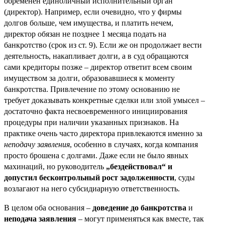
обременен единоличный исполнительный орган
(директор). Например, если очевидно, что у фирмы
долгов больше, чем имущества, и платить нечем,
директор обязан не позднее 1 месяца подать на
банкротство (срок из ст. 9). Если же он продолжает вести
деятельность, накапливает долги, а в суд обращаются
сами кредиторы позже – директор ответит всем своим
имуществом за долги, образовавшиеся к моменту
банкротства. Привлечение по этому основанию не
требует доказывать конкретные сделки или злой умысел –
достаточно факта несвоевременного инициирования
процедуры при наличии указанных признаков. На
практике очень часто директора привлекаются именно за
неподачу заявления
, особенно в случаях, когда компания
просто брошена с долгами. Даже если не было явных
махинаций, но руководитель
„бездействовал“ и
допустил бесконтрольный рост задолженности
, суды
возлагают на него субсидиарную ответственность.
В целом оба основания –
доведение до банкротства
и
неподача заявления
– могут применяться как вместе, так