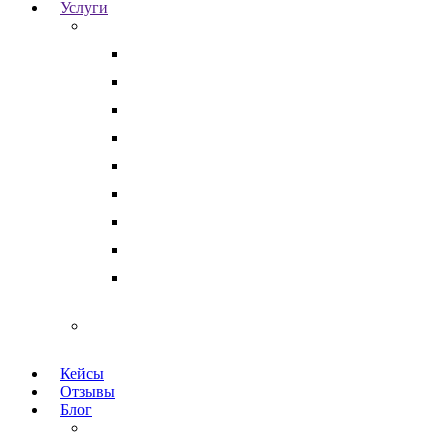
Услуги
Для бизнеса
Корпоративные юристы
Абонентское юридическое обслуживание
Разрешение корпоративных споров
Кадровый аудит
Тендерное сопровождение
Разрешение арбитражных споров
Услуги по Госзакупкам 223 и 44-ФЗ
Защита интеллектуальной собственности
Медицинские юристы
Физическим лицам
Кейсы
Отзывы
Блог
Юридический аутсорсинг