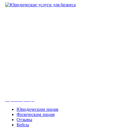
+7 (8452)-30-90-56
Офис в Саратове
8 (800) 201 56 52
Офис в Москве
+7 (993) 329-21-24
Офис в Краснодаре
Вконтакте
Получить консультацию
Юридическим лицам
Физическим лицам
Отзывы
Кейсы