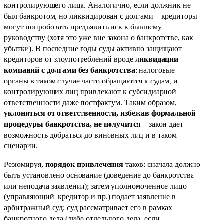
контролирующего лица. Аналогично, если должник не
был банкротом, но ликвидирован с долгами – кредиторы
могут попробовать предъявить иск к бывшему
руководству (хотя это уже вне закона о банкротстве, как
убытки). В последние годы суды активно защищают
кредиторов от злоупотреблений вроде
ликвидации
компаний с долгами без банкротства
: налоговые
органы в таком случае часто обращаются к судам, и
контролирующих лиц привлекают к субсидиарной
ответственности даже постфактум. Таким образом,
уклониться от ответственности, избежав формальной
процедуры банкротства, не получится
– закон дает
возможность добраться до виновных лиц и в таком
сценарии.
Резюмируя,
порядок привлечения
таков: сначала должно
быть установлено основание (доведение до банкротства
или неподача заявления); затем уполномоченное лицо
(управляющий, кредитор и пр.) подает заявление в
арбитражный суд; суд рассматривает его в рамках
банкротного дела (либо отдельного дела, если