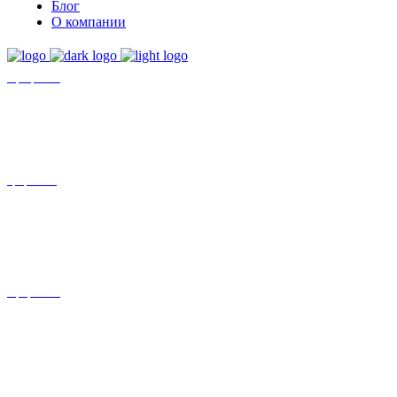
Блог
О компании
+7 (8452)-30-90-56
Офис в Саратове
8 (800) 201 56 52
Офис в Москве
+7 (993) 329-21-24
Офис в Краснодаре