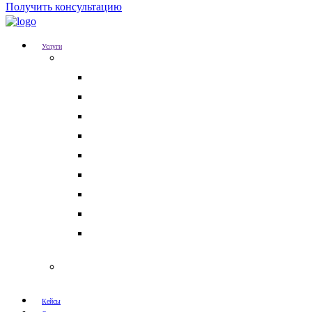
Получить консультацию
Услуги
Для бизнеса
Корпоративные юристы
Абонентское юридическое обслуживание
Разрешение корпоративных споров
Кадровый аудит
Тендерное сопровождение
Разрешение арбитражных споров
Услуги по Госзакупкам 223 и 44-ФЗ
Защита интеллектуальной собственности
Медицинские юристы
Физическим лицам
Кейсы