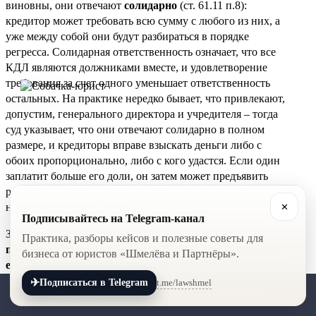
виновны, они отвечают
солидарно
(ст. 61.11 п.8):
кредитор может требовать всю сумму с любого из них, а
уже между собой они будут разбираться в порядке
регресса. Солидарная ответственность означает, что все
КДЛ являются должниками вместе, и удовлетворение
требования за счет одного уменьшает ответственность
остальных. На практике нередко бывает, что привлекают,
допустим, генерального директора и учредителя – тогда
суд указывает, что они отвечают солидарно в полном
размере, и кредиторы вправе взыскать деньги либо с
обоих пропорционально, либо с кого удастся. Если один
заплатит больше его доли, он затем может предъявить
регресс к второму (это уже их внутренние расчеты по
нормам ст. 1081 ГК РФ).
✕
Подписывайтесь на Telegram-канал
Закон также делает оговорку:
требования,
Практика, разборы кейсов и полезные советы для
принадлежащие самому контролирующему лицу или
бизнеса от юристов «Шмелёва и Партнёры».
его аффилированным лицам, не включаются в размер
субсидиарной ответственности
. То есть КДЛ не должен
✈
t.me/lawshmel
Подписаться в Telegram
+7 (800) 201-56-52
+7 (8452) 30-90-56
платить по «долгам перед самим собой». Например, если
учредитель сам был кредитором своей фирмы (дал ей