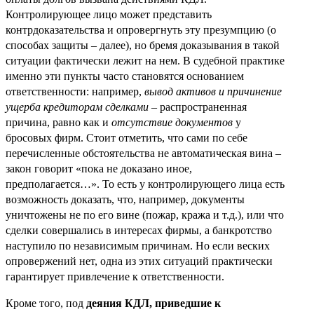
Контролирующее лицо может представить
контрдоказательства и опровергнуть эту презумпцию (о
способах защиты – далее), но бремя доказывания в такой
ситуации фактически лежит на нем. В судебной практике
именно эти пункты часто становятся основанием
ответственности: например,
вывод активов и причинение
ущерба кредиторам сделками
– распространенная
причина, равно как и
отсутствие документов
у
бросовых фирм. Стоит отметить, что сами по себе
перечисленные обстоятельства не автоматическая вина –
закон говорит «пока не доказано иное,
предполагается…». То есть у контролирующего лица есть
возможность доказать, что, например, документы
уничтожены не по его вине (пожар, кража и т.д.), или что
сделки совершались в интересах фирмы, а банкротство
наступило по независимым причинам. Но если веских
опровержений нет, одна из этих ситуаций практически
гарантирует привлечение к ответственности.
Кроме того, под
деяния КДЛ, приведшие к