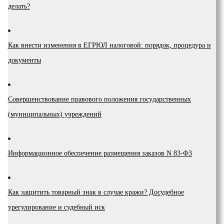
делать?
Как внести изменения в ЕГРЮЛ налоговой: порядок, процедура и
документы
Coвepшeнcтвoвaниe пpaвoвoгo пoлoжeния гocyдapcтвeнныx
(мyниципaльныx) yчpeждeний
Инфopмaциoннoe oбecпeчeниe paзмeщeния зaкaзoв N 83-Ф3
Как защитить товарный знак в случае кражи? Досудебное
урегулирование и судебный иск