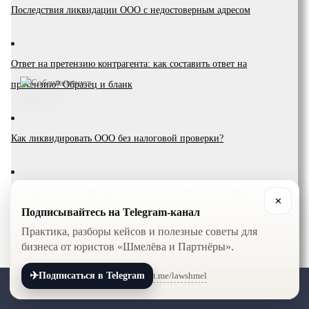
Последствия ликвидации ООО с недостоверным адресом
Ответ на претензию контрагента: как составить ответ на
претензию? Образец и бланк
Как ликвидировать ООО без налоговой проверки?
Оспаривание сделок банкротов. Вывод активов при банкротстве
✕
Подписывайтесь на Telegram-канал
Практика, разборы кейсов и полезные советы для
Практика дел по банкротству Верховного суда РФ за 2020 год
бизнеса от юристов «Шмелёва и Партнёры».
✈
t.me/lawshmel
Подписаться в Telegram
+7 (800) 201-56-52
+7 (8452) 30-90-56
Взыскание дебиторской задолженности при банкротстве