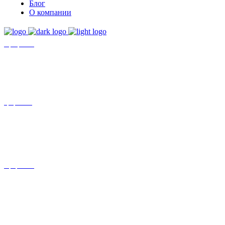
Блог
О компании
+7 (8452)-30-90-56
Офис в Саратове
8 (800) 201 56 52
Офис в Москве
+7 (993) 329-21-24
Офис в Краснодаре