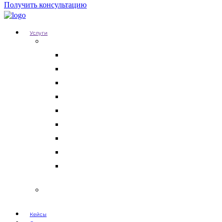
Получить консультацию
Услуги
Для бизнеса
Корпоративные юристы
Абонентское юридическое обслуживание
Разрешение корпоративных споров
Кадровый аудит
Тендерное сопровождение
Разрешение арбитражных споров
Услуги по Госзакупкам 223 и 44-ФЗ
Защита интеллектуальной собственности
Медицинские юристы
Физическим лицам
Кейсы