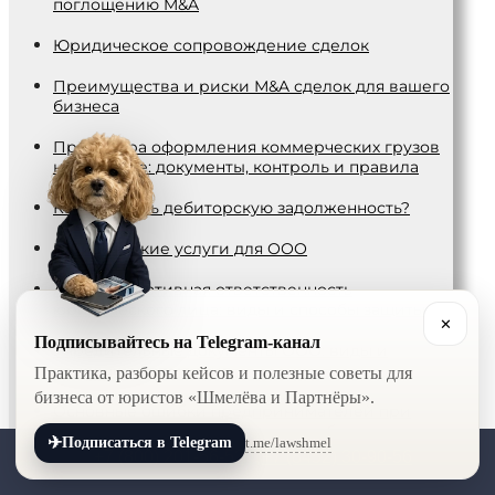
поглощению M&A
Юридическое сопровождение сделок
Преимущества и риски М&A сделок для вашего
бизнеса
Процедура оформления коммерческих грузов
на таможне: документы, контроль и правила
Как взыскать дебиторскую задолженность?
Юридические услуги для ООО
Административная ответственность
юридического лица: виды и способы защиты
✕
Подписывайтесь на Telegram-канал
Учредительные документы ООО: виды и
порядок оформления
Практика, разборы кейсов и полезные советы для
бизнеса от юристов «Шмелёва и Партнёры».
Основные ошибки предпринимателей при
заключении договоров: как их избежать
✈
t.me/lawshmel
Подписаться в Telegram
+7 (800) 201-56-52
+7 (8452) 30-90-56
Ликвидация ООО: пошаговая инструкция и
юридические нюансы