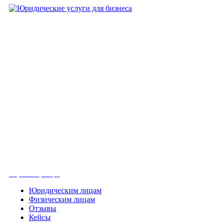
+7 (8452)-30-90-56
Офис в Саратове
8 (800) 201 56 52
Офис в Москве
+7 (993) 329-21-24
Офис в Краснодаре
Вконтакте
Получить консультацию
Юридическим лицам
Физическим лицам
Отзывы
Кейсы