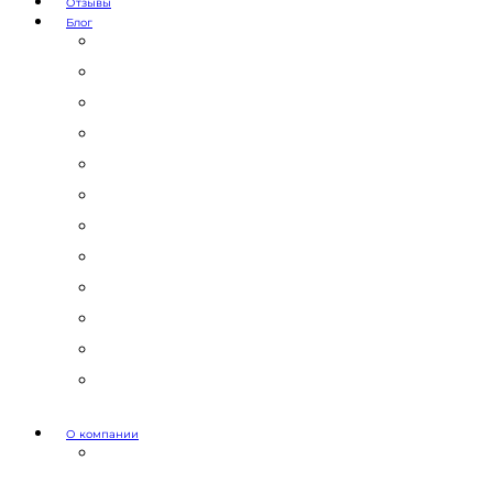
Отзывы
Блог
Юридический аутсорсинг
Бизнесмену на заметку
Новости права
Международные споры
Гражданское право
Трудовое право
Финансы и право
Арбитражные дела
Право интеллектуальной собственности
Государственные и корпоративные закупки
Административное право
Корпоративное право
О компании
Мероприятия и акции