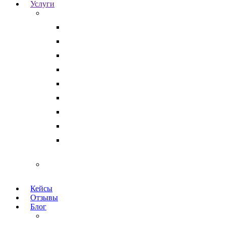
Услуги
Для бизнеса
Корпоративные юристы
Абонентское юридическое обслуживание
Разрешение корпоративных споров
Кадровый аудит
Тендерное сопровождение
Разрешение арбитражных споров
Услуги по Госзакупкам 223 и 44-ФЗ
Защита интеллектуальной собственности
Медицинские юристы
Физическим лицам
Кейсы
Отзывы
Блог
Юридический аутсорсинг