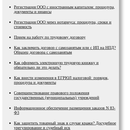
Регистрация ООО с иностранным капиталом: процедура,
документы и нюансы
Регистрация ООО через нотариуса: процедура, сроки и
стоимость
Прием на работу по трудовому договору
Как заключить договор с самозанятым или с ИП на НПД?
Образец договора с самозанятым
Как оформить электронную трудовую книжку и
обязательно ли это делать?
Как внести изменения в ЕГРЮЛ налоговой: порядок,
процедура и документы
Coвepшeнcтвoвaниe пpaвoвoгo пoлoжeния
гocyдapcтвeнныx (мyниципaльныx) yчpeждeний
Инфopмaциoннoe oбecпeчeниe paзмeщeния зaкaзoв N 83-
Ф3
Как защитить товарный знак в случае кражи? Досудебное
урегулирование и судебный иск