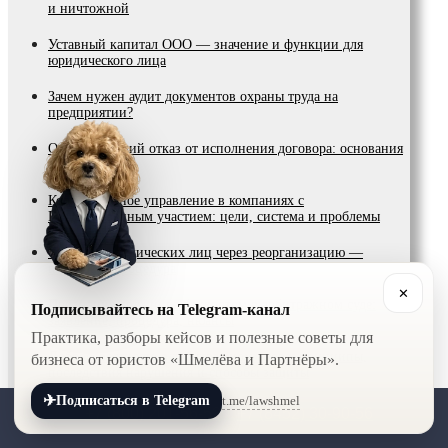
и ничтожной
Уставный капитал ООО — значение и функции для
юридического лица
Зачем нужен аудит документов охраны труда на
предприятии?
Односторонний отказ от исполнения договора: основания
и последствия
Корпоративное управление в компаниях с
Государственным участием: цели, система и проблемы
Слияние юридических лиц через реорганизацию —
порядок и процедура
✕
Признание должника банкротом в арбитражном суде:
Подписывайтесь на Telegram-канал
заявление, процедура, нюансы
Практика, разборы кейсов и полезные советы для
Добросовестность в арбитражном споре: принципы,
бизнеса от юристов «Шмелёва и Партнёры».
последствия нарушения и способы защиты
✈
t.me/lawshmel
Подписаться в Telegram
Можно ли освободить от пени при нарушении срока
+7 (800) 201-56-52
+7 (8452) 30-90-56
вручения акта налоговой проверки?