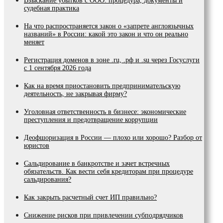
Взыскание убытков с ООО: процедура, документы и
судебная практика
На что распространяется закон о «запрете англоязычных
названий» в России: какой это закон и что он реально
меняет
Регистрация доменов в зоне .ru, .рф и .su через Госуслуги
с 1 сентября 2026 года
Как на время приостановить предпринимательскую
деятельность, не закрывая фирму?
Уголовная ответственность в бизнесе: экономические
преступления и предотвращение коррупции
Деофшоризация в России — плохо или хорошо? Разбор от
юристов
Сальдирование в банкротстве и зачет встречных
обязательств. Как вести себя кредиторам при процедуре
сальдирования?
Как закрыть расчетный счет ИП правильно?
Снижение рисков при привлечении субподрядчиков