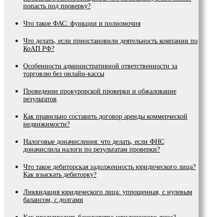
попасть под проверку?
Что такое ФАС: функции и полномочия
Что делать, если приостановили деятельность компании по
КоАП РФ?
Особенности административной ответственности за
торговлю без онлайн-кассы
Проведение прокурорской проверки и обжалование
результатов
Как правильно составить договор аренды коммерческой
недвижимости?
Налоговые доначисления: что делать, если ФНС
доначислила налоги по результатам проверки?
Что такое дебиторская задолженность юридического лица?
Как взыскать дебиторку?
Ликвидация юридического лица: упрощенная, с нулевым
балансом, с долгами