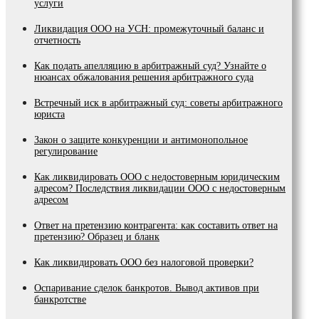
услуги
Ликвидация ООО на УСН: промежуточный баланс и
отчетность
Как подать апелляцию в арбитражный суд? Узнайте о
нюансах обжалования решения арбитражного суда
Встречный иск в арбитражный суд: советы арбитражного
юриста
Закон о защите конкуренции и антимонопольное
регулирование
Как ликвидировать ООО с недостоверным юридическим
адресом? Последствия ликвидации ООО с недостоверным
адресом
Ответ на претензию контрагента: как составить ответ на
претензию? Образец и бланк
Как ликвидировать ООО без налоговой проверки?
Оспаривание сделок банкротов. Вывод активов при
банкротстве