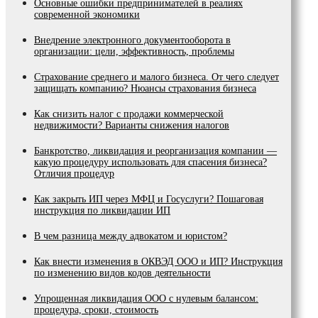
Основные ошибки предпринимателей в реалиях
современной экономики
Внедрение электронного документооборота в
организации: цели, эффективность, проблемы
Страхование среднего и малого бизнеса. От чего следует
защищать компанию? Нюансы страхования бизнеса
Как снизить налог с продажи коммерческой
недвижимости? Варианты снижения налогов
Банкротство, ликвидация и реорганизация компании —
какую процедуру использовать для спасения бизнеса?
Отличия процедур
Как закрыть ИП через МФЦ и Госуслуги? Пошаговая
инструкция по ликвидации ИП
В чем разница между адвокатом и юристом?
Как внести изменения в ОКВЭД ООО и ИП? Инструкция
по изменению видов кодов деятельности
Упрощенная ликвидация ООО с нулевым балансом:
процедура, сроки, стоимость