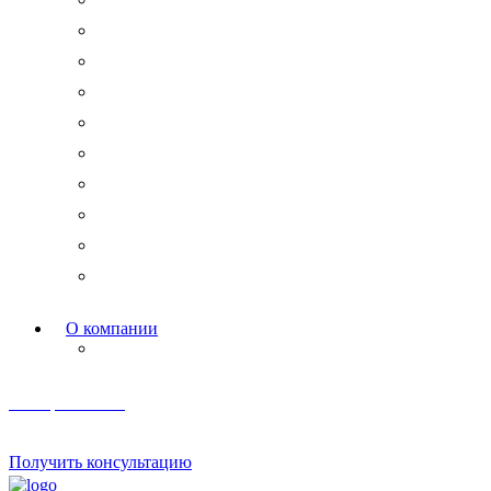
Новости права
Международные споры
Гражданское право
Трудовое право
Финансы и право
Арбитражные дела
Право интеллектуальной собственности
Государственные и корпоративные закупки
Административное право
Корпоративное право
О компании
Мероприятия и акции
Телеграм канал
Получить консультацию