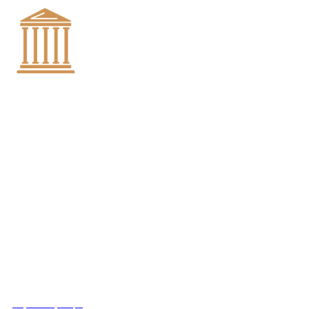
+7 (8452)-30-90-56
Офис в Саратове
8 (800) 201 56 52
Офис в Москве
+7 (993) 329-21-24
Офис в Краснодаре
Вконтакте
Получить консультацию