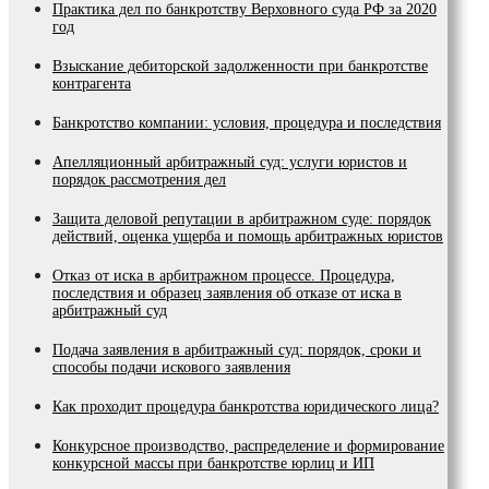
Практика дел по банкротству Верховного суда РФ за 2020
год
Взыскание дебиторской задолженности при банкротстве
контрагента
Банкротство компании: условия, процедура и последствия
Апелляционный арбитражный суд: услуги юристов и
порядок рассмотрения дел
Защита деловой репутации в арбитражном суде: порядок
действий, оценка ущерба и помощь арбитражных юристов
Отказ от иска в арбитражном процессе. Процедура,
последствия и образец заявления об отказе от иска в
арбитражный суд
Подача заявления в арбитражный суд: порядок, сроки и
способы подачи искового заявления
Как проходит процедура банкротства юридического лица?
Конкурсное производство, распределение и формирование
конкурсной массы при банкротстве юрлиц и ИП