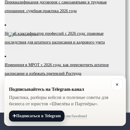
Переквалификация договоров с самозанятыми в трудовые
отношения: судебная практика 2026 года
Новый классификатор профессий с 2026 года: правовые
последствия для штатного расписания и кадрового учета
Изменения в МРОТ с 2026 года: как пересмотреть штатное
расписание и избежать претензий Роструда
✕
Подписывайтесь на Telegram-канал
Проверки ГИТ в 2026 году: цифровой надзор и риски штрафов до
Практика, разборы кейсов и полезные советы для
бизнеса от юристов «Шмелёва и Партнёры».
миллиона рублей
✈
t.me/lawshmel
Подписаться в Telegram
+7 (800) 201-56-52
+7 (8452) 30-90-56
Запрет наличных расчетов с поставщиками из ЕАЭС с 1 апреля