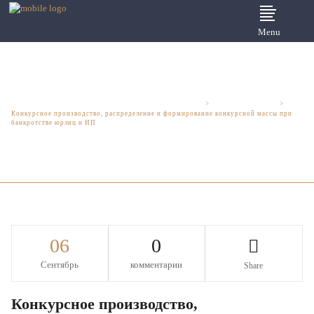
Menu
Юридические услуги для бизнеса - Шмелева и Партнеры
>
Арбитражные дела
>
Конкурсное производство, распределение и формирование конкурсной массы при
банкротстве юрлиц и ИП
06
0
Сентябрь
комментарии
Share
Конкурсное производство,