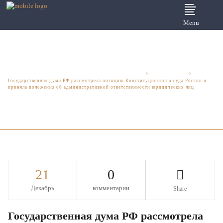
Menu
Юридические услуги для бизнеса - Шмелева и Партнеры
>
Новости права
>
Государственная дума РФ рассмотрела позицию Конституционного суда России и
приняла положения об административной ответственности юридических лиц
21
0
Декабрь
комментарии
Share
Государственная дума РФ рассмотрела