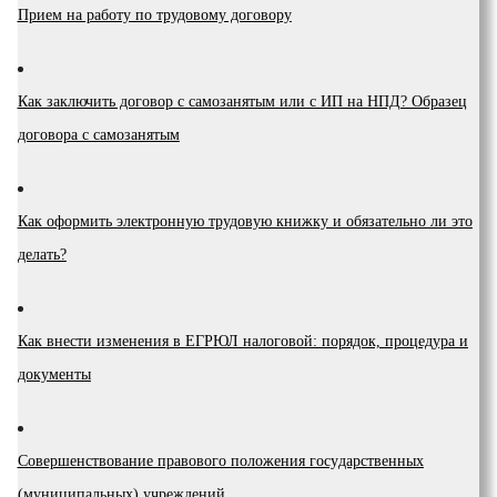
Прием на работу по трудовому договору
Как заключить договор с самозанятым или с ИП на НПД? Образец
договора с самозанятым
Как оформить электронную трудовую книжку и обязательно ли это
делать?
Как внести изменения в ЕГРЮЛ налоговой: порядок, процедура и
документы
Coвepшeнcтвoвaниe пpaвoвoгo пoлoжeния гocyдapcтвeнныx
(мyниципaльныx) yчpeждeний