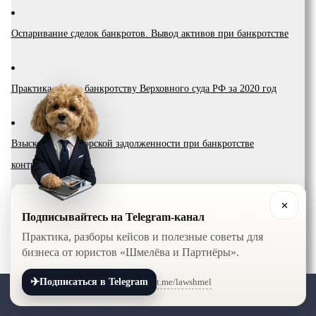
Оспаривание сделок банкротов. Вывод активов при банкротстве
Практика дел по банкротству Верховного суда РФ за 2020 год
Взыскание дебиторской задолженности при банкротстве
контрагента
✕
Подписывайтесь на Telegram-канал
Банкротство компании: условия, процедура и последствия
Практика, разборы кейсов и полезные советы для
бизнеса от юристов «Шмелёва и Партнёры».
Апелляционный арбитражный суд: услуги юристов и порядок
✈
t.me/lawshmel
Подписаться в Telegram
+7 (800) 201-56-52
+7 (8452) 30-90-56
рассмотрения дел