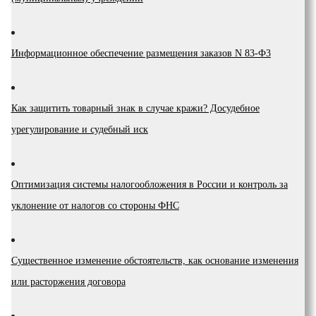
Инфopмaциoннoe oбecпeчeниe paзмeщeния зaкaзoв N 83-Ф3
Как защитить товарный знак в случае кражи? Досудебное
урегулирование и судебный иск
Оптимизация системы налогообложения в России и контроль за
уклонение от налогов со стороны ФНС
Существенное изменение обстоятельств, как основание изменения
или расторжения договора