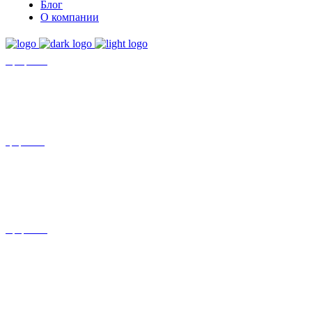
Блог
О компании
+7 (8452)-30-90-56
Офис в Саратове
8 (800) 201 56 52
Офис в Москве
+7 (993) 329-21-24
Офис в Краснодаре