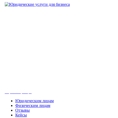
+7 (8452)-30-90-56
Офис в Саратове
8 (800) 201 56 52
Офис в Москве
+7 (993) 329-21-24
Офис в Краснодаре
Вконтакте
Получить консультацию
Юридическим лицам
Физическим лицам
Отзывы
Кейсы