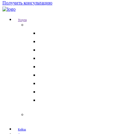
Получить консультацию
Услуги
Для бизнеса
Корпоративные юристы
Абонентское юридическое обслуживание
Разрешение корпоративных споров
Кадровый аудит
Тендерное сопровождение
Разрешение арбитражных споров
Услуги по Госзакупкам 223 и 44-ФЗ
Защита интеллектуальной собственности
Медицинские юристы
Физическим лицам
Кейсы