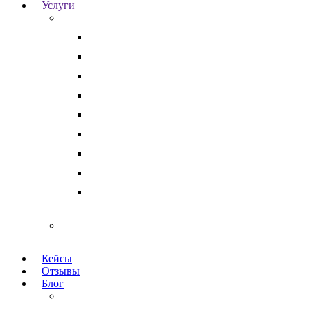
Услуги
Для бизнеса
Корпоративные юристы
Абонентское юридическое обслуживание
Разрешение корпоративных споров
Кадровый аудит
Тендерное сопровождение
Разрешение арбитражных споров
Услуги по Госзакупкам 223 и 44-ФЗ
Защита интеллектуальной собственности
Медицинские юристы
Физическим лицам
Кейсы
Отзывы
Блог
Юридический аутсорсинг