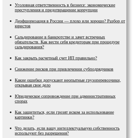
Уголовная ответственность в бизнесе: экономические
преступления и предотвращение коррупции
Деофшоризация в России — плохо или хорошо? Разбор от
юристов
Сальдирование в банкротстве и зачет встречных
обязательств. Как вести себя кредиторам при процедуре
сальдирования?
Как закрыть расчетный счет ИП правильно?
Снижение рисков при привлечении субподрядчиков
Какие ошибки допускают неопытные грузоперевозчики,
открывая свое дело
Юридическое сопровождение при административных
спорах
Как защититься, если грозят иском за использование
картинки?
Что делать, если вашу интеллектуальную собственность
используют без разрешения?