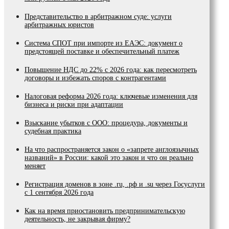
Представительство в арбитражном суде: услуги
арбитражных юристов
Система СПОТ при импорте из ЕАЭС: документ о
предстоящей поставке и обеспечительный платеж
Повышение НДС до 22% с 2026 года: как пересмотреть
договоры и избежать споров с контрагентами
Налоговая реформа 2026 года: ключевые изменения для
бизнеса и риски при адаптации
Взыскание убытков с ООО: процедура, документы и
судебная практика
На что распространяется закон о «запрете англоязычных
названий» в России: какой это закон и что он реально
меняет
Регистрация доменов в зоне .ru, .рф и .su через Госуслуги
с 1 сентября 2026 года
Как на время приостановить предпринимательскую
деятельность, не закрывая фирму?