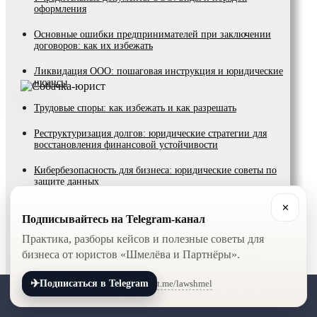
оформления
Основные ошибки предпринимателей при заключении
договоров: как их избежать
Ликвидация ООО: пошаговая инструкция и юридические
нюансы
Трудовые споры: как избежать и как разрешать
Реструктуризация долгов: юридические стратегии для
восстановления финансовой устойчивости
Кибербезопасность для бизнеса: юридические советы по
защите данных
Когда бизнесу нужна лицензия на осуществление
✕
деятельности и как её получить?
Подписывайтесь на Telegram-канал
Практика, разборы кейсов и полезные советы для
Как обжаловать отказ в выдаче лицензии на
бизнеса от юристов «Шмелёва и Партнёры».
осуществления предпринимательской деятельности?
Корпоративный конфликт: как избежать негативного
✈
t.me/lawshmel
Подписаться в Telegram
сценария в корпоративном конфликте?
+7 (800) 201-56-52
+7 (8452) 30-90-56