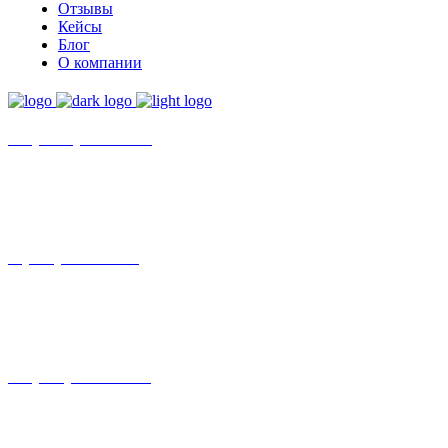
Отзывы
Кейсы
Блог
О компании
+7 (8452)-30-90-56
Офис в Саратове
8 (800) 201 56 52
Офис в Москве
+7 (993) 329-21-24
Офис в Краснодаре