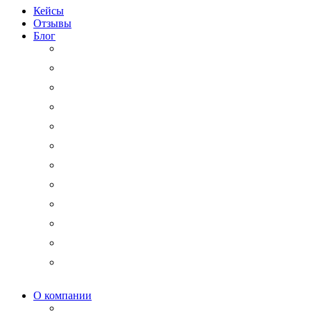
Кейсы
Отзывы
Блог
Юридический аутсорсинг
Бизнесмену на заметку
Новости права
Международные споры
Гражданское право
Трудовое право
Финансы и право
Арбитражные дела
Право интеллектуальной собственности
Государственные и корпоративные закупки
Административное право
Корпоративное право
О компании
Мероприятия и акции