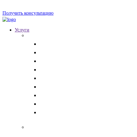
Получить консультацию
Услуги
Для бизнеса
Корпоративные юристы
Абонентское юридическое обслуживание
Разрешение корпоративных споров
Кадровый аудит
Тендерное сопровождение
Разрешение арбитражных споров
Услуги по Госзакупкам 223 и 44-ФЗ
Защита интеллектуальной собственности
Медицинские юристы
Физическим лицам