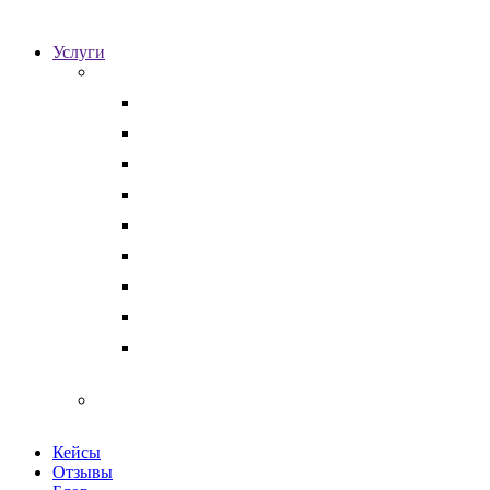
Услуги
Для бизнеса
Корпоративные юристы
Абонентское юридическое обслуживание
Разрешение корпоративных споров
Кадровый аудит
Тендерное сопровождение
Разрешение арбитражных споров
Услуги по Госзакупкам 223 и 44-ФЗ
Защита интеллектуальной собственности
Медицинские юристы
Физическим лицам
Кейсы
Отзывы