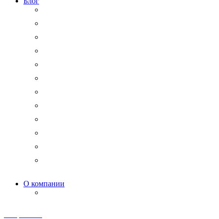
Блог
Юридический аутсорсинг
Бизнесмену на заметку
Новости права
Международные споры
Гражданское право
Трудовое право
Финансы и право
Арбитражные дела
Право интеллектуальной собственности
Государственные и корпоративные закупки
Административное право
Корпоративное право
О компании
Мероприятия и акции
Телеграм канал