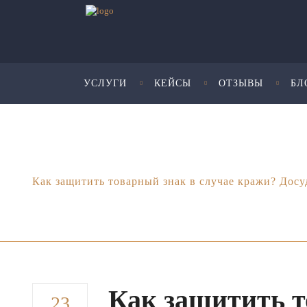
УСЛУГИ
КЕЙСЫ
ОТЗЫВЫ
БЛ
Юридические услуги для бизнеса - Шмелева и Пар
Как защитить товарный знак в случае кражи? Досу
Как защитить т
23