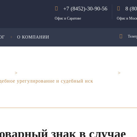
+7 (8452)-30-90-56
8 (8
Офис в Саратове
Офис в Мос
Телег
ОГ
О КОМПАНИИ
тнеры
>
Право интеллектуальной собственности
>
дебное урегулирование и судебный иск
оварный знак в случае