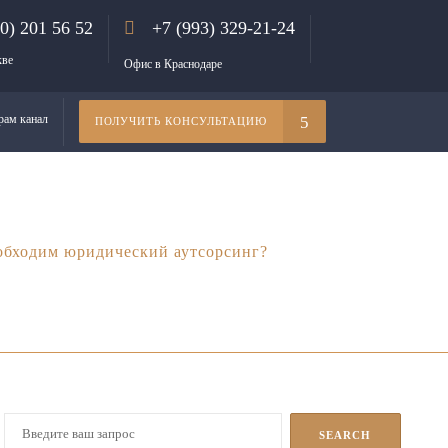
00) 201 56 52
+7 (993) 329-21-24
кве
Офис в Краснодаре
рам канал
ПОЛУЧИТЬ КОНСУЛЬТАЦИЮ
еобходим юридический аутсорсинг?