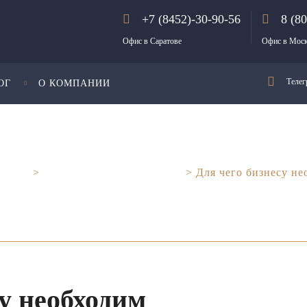
+7 (8452)-30-90-56
8 (8
Офис в Саратове
Офис в Мос
Телег
ОГ
О КОМПАНИИ
тнеры
>
Юридический аутсорсинг
>
Для чего бизнесу н
су необходим