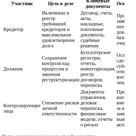
Ключевые
Участник
Цель в деле
Основны
документы
Включение в
Договор, счета,
Пропуск 
реестр
акты,
заявлени
требований
накладные,
неполная
Кредитор
кредиторов и
платежные
доказате
максимальное
документы,
база, спо
удовлетворение
судебные
очередно
долга
решения
Бухгалтерские
Оспарив
Сохранение
регистры,
сделок,
контроля над
отчеты,
субсидиа
Должник
процессом и
инвентаризация,
ответств
законная
реестр
контрол
реструктуризация
договоров,
лиц
переписка
Документы
Презумп
управления,
контроля
Снижение рисков
деловая
вменени
Контролирующие
личной
переписка,
за непод
лица
ответственности
финансовые
заявлени
модели, отчеты
выведен
о рисках
активов