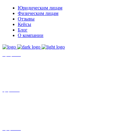
Юридическим лицам
Физическим лицам
Отзывы
Кейсы
Блог
О компании
+7 (8452)-30-90-56
Офис в Саратове
8 (800) 201 56 52
Офис в Москве
+7 (993) 329-21-24