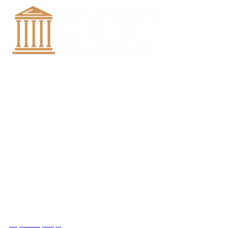
+7 (8452)-30-90-56
Офис в Саратове
8 (800) 201 56 52
Офис в Москве
+7 (993) 329-21-24
Офис в Краснодаре
Вконтакте
Получить консультацию