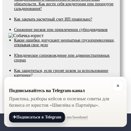
обязательств. Как вести себя кредиторам при процедуре
сальдирования?
Как закрыть расчетный счет ИП правильно?
Снижение рисков при привлечении субподрядчиков
Какие ошибки допускают неопытные грузоперевозчики,
открывая свое дело
Юридическое сопровождение при административных
спорах
Как защититься, если грозят иском за использование
картинки?
✕
Что делать, если вашу интеллектуальную собственность
Подписывайтесь на Telegram-канал
используют без разрешения?
Практика, разборы кейсов и полезные советы для
Какие документы нужно обязательно оформить сразу
бизнеса от юристов «Шмелёва и Партнёры».
после открытия бизнеса?
Проблемы, споры, возникающие при торговле с Китаем
✈
t.me/lawshmel
Подписаться в Telegram
+7 (800) 201-56-52
+7 (8452) 30-90-56
Зачем бизнесу необходимо юридическое сопровождение?