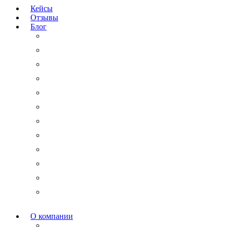
Кейсы
Отзывы
Блог
Юридический аутсорсинг
Бизнесмену на заметку
Новости права
Международные споры
Гражданское право
Трудовое право
Финансы и право
Арбитражные дела
Право интеллектуальной собственности
Государственные и корпоративные закупки
Административное право
Корпоративное право
О компании
Мероприятия и акции