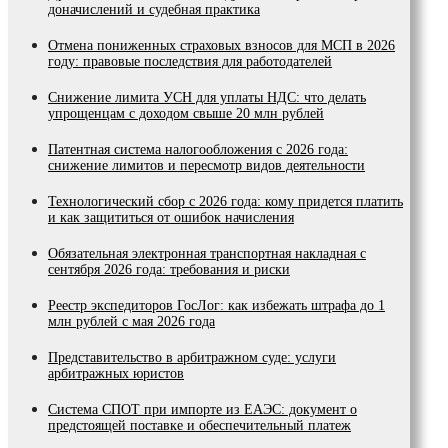
доначислений и судебная практика
Отмена пониженных страховых взносов для МСП в 2026
году: правовые последствия для работодателей
Снижение лимита УСН для уплаты НДС: что делать
упрощенцам с доходом свыше 20 млн рублей
Патентная система налогообложения с 2026 года:
снижение лимитов и пересмотр видов деятельности
Технологический сбор с 2026 года: кому придется платить
и как защититься от ошибок начисления
Обязательная электронная транспортная накладная с
сентября 2026 года: требования и риски
Реестр экспедиторов ГосЛог: как избежать штрафа до 1
млн рублей с мая 2026 года
Представительство в арбитражном суде: услуги
арбитражных юристов
Система СПОТ при импорте из ЕАЭС: документ о
предстоящей поставке и обеспечительный платеж