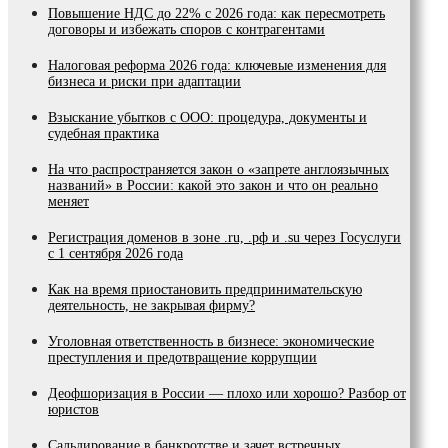
Повышение НДС до 22% с 2026 года: как пересмотреть
договоры и избежать споров с контрагентами
Налоговая реформа 2026 года: ключевые изменения для
бизнеса и риски при адаптации
Взыскание убытков с ООО: процедура, документы и
судебная практика
На что распространяется закон о «запрете англоязычных
названий» в России: какой это закон и что он реально
меняет
Регистрация доменов в зоне .ru, .рф и .su через Госуслуги
с 1 сентября 2026 года
Как на время приостановить предпринимательскую
деятельность, не закрывая фирму?
Уголовная ответственность в бизнесе: экономические
преступления и предотвращение коррупции
Деофшоризация в России — плохо или хорошо? Разбор от
юристов
Сальдирование в банкротстве и зачет встречных