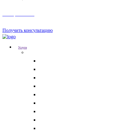
Телеграм канал
Получить консультацию
Услуги
Для бизнеса
Корпоративные юристы
Абонентское юридическое обслуживание
Разрешение корпоративных споров
Кадровый аудит
Тендерное сопровождение
Разрешение арбитражных споров
Услуги по Госзакупкам 223 и 44-ФЗ
Защита интеллектуальной собственности
Медицинские юристы