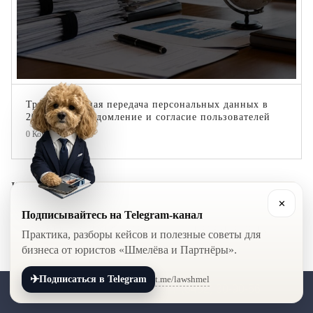
Трансграничная передача персональных данных в
2026 году: уведомление и согласие пользователей
0
Комментарии
Направления права
✕
Подписывайтесь на Telegram-канал
АДМИНИСТРАТИВНОЕ ПРАВО
АРБИТРАЖНЫЕ ДЕЛА
Практика, разборы кейсов и полезные советы для
бизнеса от юристов «Шмелёва и Партнёры».
БИЗНЕСМЕНУ НА ЗАМЕТКУ
✈
t.me/lawshmel
Подписаться в Telegram
+7 (800) 201-56-52
+7 (8452) 30-90-56
ГОСУДАРСТВЕННЫЕ И КОРПОРАТИВНЫЕ ЗАКУПКИ