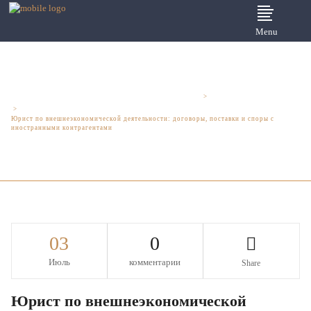
Menu
Юридические услуги для бизнеса - Шмелева и Партнеры
>
Юридический аутсорсинг
>
Юрист по внешнеэкономической деятельности: договоры, поставки и споры с
иностранными контрагентами
03
0
Июль
комментарии
Share
Юрист по внешнеэкономической