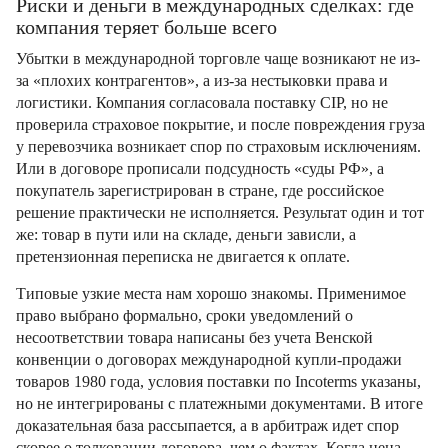
Риски и деньги в международных сделках: где
компания теряет больше всего
Убытки в международной торговле чаще возникают не из-
за «плохих контрагентов», а из-за нестыковки права и
логистики. Компания согласовала поставку CIP, но не
проверила страховое покрытие, и после повреждения груза
у перевозчика возникает спор по страховым исключениям.
Или в договоре прописали подсудность «суды РФ», а
покупатель зарегистрирован в стране, где российское
решение практически не исполняется. Результат один и тот
же: товар в пути или на складе, деньги зависли, а
претензионная переписка не двигается к оплате.
Типовые узкие места нам хорошо знакомы. Применимое
право выбрано формально, сроки уведомлений о
несоответствии товара написаны без учета Венской
конвенции о договорах международной купли-продажи
товаров 1980 года, условия поставки по Incoterms указаны,
но не интегрированы с платежными документами. В итоге
доказательная база рассыпается, а в арбитраж идет спор
скорее о толковании договора, чем о фактах. Когда цена