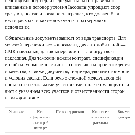
необходимо подтвердить документально. Правильно
вписанные в договор условия Incoterms упрощают спор:
сразу видно, где и когда риск перешел, кто должен был
нести расходы и какие документы подтверждают
исполнение.
Обязательные документы зависят от вида транспорта. Для
морской перевозки это коносамент, для автомобильной —
CMR-накладная, для авиаперевозки — авиагрузовая
накладная. Для таможни важны контракт, спецификации,
инвойсы, упаковочные листы, сертификаты происхождения
и качества, а также документы, подтверждающие стоимость
и условия сделки. Если речь о сложной международной
поставке с несколькими участниками, полезен маршрутный
лист с указанием всех участков и ответственности сторон
на каждом этапе.
Условие
Кто
Переход рисков
Кто несет
Коммента
оформляет
ключевые
для дого
экспорт/
расходы
импорт