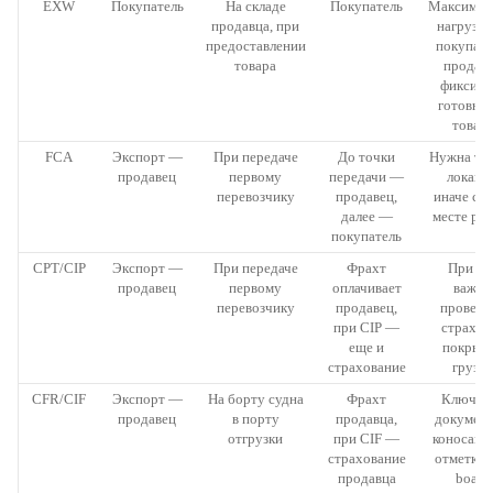
EXW
Покупатель
На складе
Покупатель
Максимал
продавца, при
нагрузка
предоставлении
покупате
товара
продав
фиксиру
готовно
товар
FCA
Экспорт —
При передаче
До точки
Нужна то
продавец
первому
передачи —
локация
перевозчику
продавец,
иначе спо
далее —
месте рис
покупатель
CPT/CIP
Экспорт —
При передаче
Фрахт
При CI
продавец
первому
оплачивает
важно
перевозчику
продавец,
провери
при CIP —
страхов
еще и
покрыт
страхование
грузо
CFR/CIF
Экспорт —
На борту судна
Фрахт
Ключев
продавец
в порту
продавца,
докумен
отгрузки
при CIF —
коносаме
страхование
отметкой
продавца
board