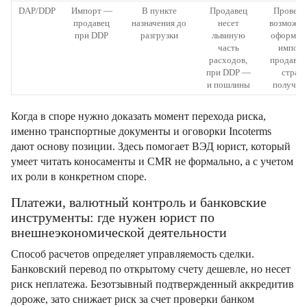
DAP/DDP
Импорт —
В пункте
Продавец
Провери
продавец
назначения до
несет
возможно
при DDP
разгрузки
львиную
оформле
часть
импорт
расходов,
продавцо
при DDP —
стран
и пошлины
получат
Когда в споре нужно доказать момент перехода риска,
именно транспортные документы и оговорки Incoterms
дают основу позиции. Здесь помогает ВЭД юрист, который
умеет читать коносаменты и CMR не формально, а с учетом
их роли в конкретном споре.
Платежи, валютный контроль и банковские
инструменты: где нужен юрист по
внешнеэкономической деятельности
Способ расчетов определяет управляемость сделки.
Банковский перевод по открытому счету дешевле, но несет
риск неплатежа. Безотзывный подтвержденный аккредитив
дороже, зато снижает риск за счет проверки банком