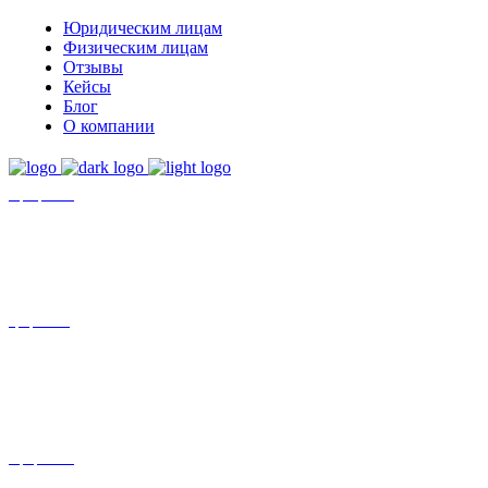
Юридическим лицам
Физическим лицам
Отзывы
Кейсы
Блог
О компании
+7 (8452)-30-90-56
Офис в Саратове
8 (800) 201 56 52
Офис в Москве
+7 (993) 329-21-24