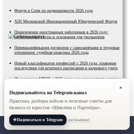
Форум в Сочи по недвижимости 2026 года
XIII Московский Инновационный Юридический Форум
Привлечение иностранных работников в 2026 году:
региональные квоты и основания для увольнения
Переквалификация договоров с самозанятыми в трудовые
отношения: судебная практика 2026 года
Новый классификатор профессий с 2026 года: правовые
последствия для штатного расписания и кадрового учета
Изменения в МРОТ с 2026 года: как пересмотреть штатное
расписание и избежать претензий Роструда
✕
Подписывайтесь на Telegram-канал
Проверки ГИТ в 2026 году: цифровой надзор и риски
штрафов до миллиона рублей
Практика, разборы кейсов и полезные советы для
бизнеса от юристов «Шмелёва и Партнёры».
Запрет наличных расчетов с поставщиками из ЕАЭС с 1
апреля 2026 года: последствия для бизнеса
✈
t.me/lawshmel
Подписаться в Telegram
+7 (800) 201-56-52
+7 (8452) 30-90-56
Доначисление налогов: что делать, если налоговая сделала
доначисление?