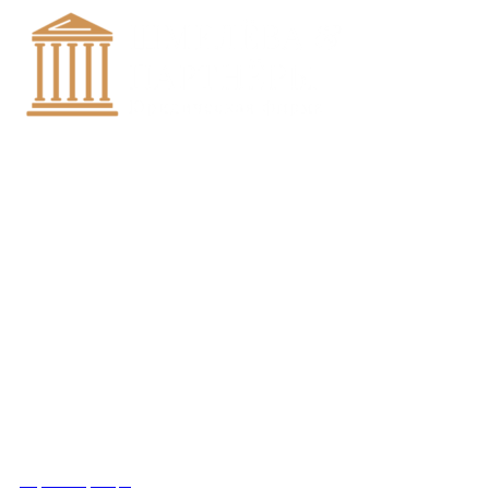
+7 (8452)-30-90-56
Офис в Саратове
8 (800) 201 56 52
Офис в Москве
+7 (993) 329-21-24
Офис в Краснодаре
Вконтакте
Получить консультацию