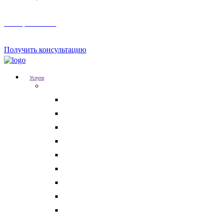
Телеграм канал
Получить консультацию
Услуги
Для бизнеса
Корпоративные юристы
Абонентское юридическое обслуживание
Разрешение корпоративных споров
Кадровый аудит
Тендерное сопровождение
Разрешение арбитражных споров
Услуги по Госзакупкам 223 и 44-ФЗ
Защита интеллектуальной собственности
Медицинские юристы