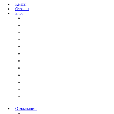
Кейсы
Отзывы
Блог
Юридический аутсорсинг
Бизнесмену на заметку
Новости права
Международные споры
Гражданское право
Трудовое право
Финансы и право
Арбитражные дела
Право интеллектуальной собственности
Государственные и корпоративные закупки
Административное право
Корпоративное право
О компании
Мероприятия и акции