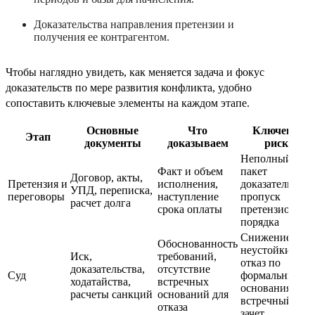
Доказательства направления претензии и
получения ее контрагентом.
Чтобы наглядно увидеть, как меняется задача и фокус
доказательств по мере развития конфликта, удобно
сопоставить ключевые элементы на каждом этапе.
Основные
Что
Ключевые
Этап
документы
доказываем
риски
Неполный
Факт и объем
пакет
Договор, акты,
Претензия и
исполнения,
доказательств,
УПД, переписка,
переговоры
наступление
пропуск
расчет долга
срока оплаты
претензионног
порядка
Снижение
Обоснованность
неустойки,
Иск,
требований,
отказ по
доказательства,
отсутствие
Суд
формальным
ходатайства,
встречных
основаниям,
расчеты санкций
оснований для
встречный
отказа
зачет