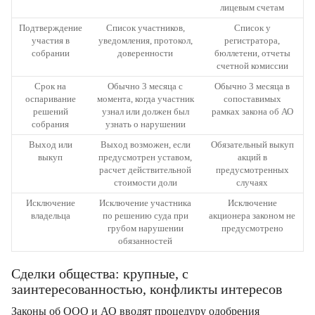
лицевым счетам
Подтверждение
Список участников,
Список у
участия в
уведомления, протокол,
регистратора,
собрании
доверенности
бюллетени, отчеты
счетной комиссии
Срок на
Обычно 3 месяца с
Обычно 3 месяца в
оспаривание
момента, когда участник
сопоставимых
решений
узнал или должен был
рамках закона об АО
собрания
узнать о нарушении
Выход или
Выход возможен, если
Обязательный выкуп
выкуп
предусмотрен уставом,
акций в
расчет действительной
предусмотренных
стоимости доли
случаях
Исключение
Исключение участника
Исключение
владельца
по решению суда при
акционера законом не
грубом нарушении
предусмотрено
обязанностей
Сделки общества: крупные, с
заинтересованностью, конфликты интересов
Законы об ООО и АО вводят процедуру одобрения