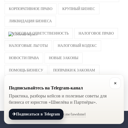
КОРПОРАТИВНОЕ ПРАВО
КРУПНЫЙ БИЗНЕС
ЛИКВИДАЦИЯ БИЗНЕСА
НАЛОГОВАЯ ОТВЕТСТВЕННОСТЬ
НАЛОГОВОЕ ПРАВО
НАЛОГОВЫЕ ЛЬГОТЫ
НАЛОГОВЫЙ КОДЕКС
НОВОСТИ ПРАВА
НОВЫЕ ЗАКОНЫ
ПОМОЩЬ БИЗНЕСУ
ПОПРАВКИ К ЗАКОНАМ
ПРЕДСТАВИТЕЛЬСТВО В СУДЕ
СИСТЕМА ПРАВОСУДИЯ
✕
Подписывайтесь на Telegram-канал
СУД
ТРУДОВОЕ ПРАВО
ФНС
ЭЦП
Практика, разборы кейсов и полезные советы для
бизнеса от юристов «Шмелёва и Партнёры».
ЮРИДИЧЕСКАЯ КОНСУЛЬТАЦИЯ
АРБИТРАЖНЫЕ СПОРЫ
✈
t.me/lawshmel
Подписаться в Telegram
+7 (800) 201-56-52
+7 (8452) 30-90-56
АУТСОРСИНГ
ИСКОВОЕ ЗАЯВЛЕНИЕ