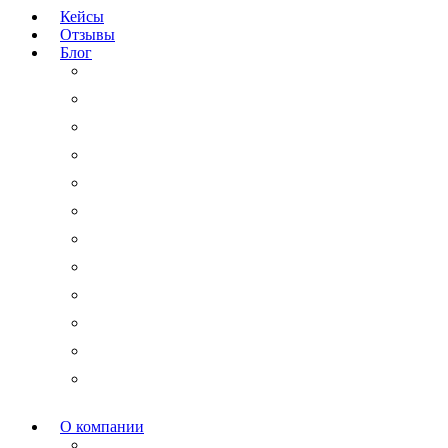
Кейсы
Отзывы
Блог
Юридический аутсорсинг
Бизнесмену на заметку
Новости права
Международные споры
Гражданское право
Трудовое право
Финансы и право
Арбитражные дела
Право интеллектуальной собственности
Государственные и корпоративные закупки
Административное право
Корпоративное право
О компании
Мероприятия и акции