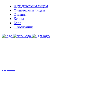
Юридическим лицам
Физическим лицам
Отзывы
Кейсы
Блог
О компании
+7 (8452)-30-90-56
Офис в Саратове
8 (800) 201 56 52
Офис в Москве
+7 (993) 329-21-24