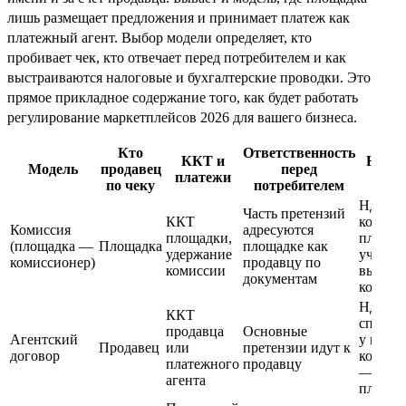
лишь размещает предложения и принимает платеж как
платежный агент. Выбор модели определяет, кто
пробивает чек, кто отвечает перед потребителем и как
выстраиваются налоговые и бухгалтерские проводки. Это
прямое прикладное содержание того, как будет работать
регулирование маркетплейсов 2026 для вашего бизнеса.
Кто
Ответственность
ККТ и
Налог
Модель
продавец
перед
платежи
уче
по чеку
потребителем
НДС с
Часть претензий
ККТ
комисс
Комиссия
адресуются
площадки,
площад
(площадка —
Площадка
площадке как
удержание
учет
комиссионер)
продавцу по
комиссии
выручк
документам
комите
НДС и
ККТ
спецре
продавца
Основные
Агентский
у прода
Продавец
или
претензии идут к
договор
комисс
платежного
продавцу
— дохо
агента
площад