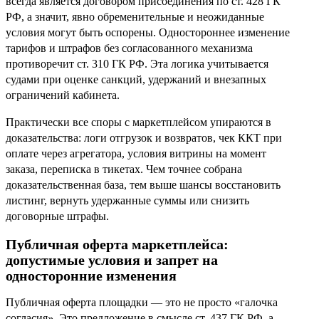
всегда является договором присоединения по ст. 428 ГК
РФ, а значит, явно обременительные и неожиданные
условия могут быть оспорены. Одностороннее изменение
тарифов и штрафов без согласованного механизма
противоречит ст. 310 ГК РФ. Эта логика учитывается
судами при оценке санкций, удержаний и внезапных
ограничений кабинета.
Практически все споры с маркетплейсом упираются в
доказательства: логи отгрузок и возвратов, чек ККТ при
оплате через агрегатора, условия витрины на момент
заказа, переписка в тикетах. Чем точнее собрана
доказательственная база, тем выше шансы восстановить
листинг, вернуть удержанные суммы или снизить
договорные штрафы.
Публичная оферта маркетплейса:
допустимые условия и запрет на
односторонние изменения
Публичная оферта площадки — это не просто «галочка
согласия». Это предложение в смысле ст. 437 ГК РФ, а