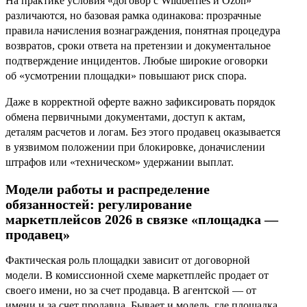
На практике условия «договор с Wildberries и Ozon»
различаются, но базовая рамка одинакова: прозрачные
правила начисления вознаграждения, понятная процедура
возвратов, сроки ответа на претензии и документальное
подтверждение инцидентов. Любые широкие оговорки
об «усмотрении площадки» повышают риск спора.
Даже в корректной оферте важно зафиксировать порядок
обмена первичными документами, доступ к актам,
деталям расчетов и логам. Без этого продавец оказывается
в уязвимом положении при блокировке, доначислении
штрафов или «техническом» удержании выплат.
Модели работы и распределение
обязанностей: регулирование
маркетплейсов 2026 в связке «площадка —
продавец»
Фактическая роль площадки зависит от договорной
модели. В комиссионной схеме маркетплейс продает от
своего имени, но за счет продавца. В агентской — от
имени и за счет продавца. Бывает и модель, где площадка