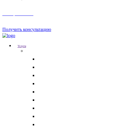
Телеграм канал
Получить консультацию
Услуги
Для бизнеса
Корпоративные юристы
Абонентское юридическое обслуживание
Разрешение корпоративных споров
Кадровый аудит
Тендерное сопровождение
Разрешение арбитражных споров
Услуги по Госзакупкам 223 и 44-ФЗ
Защита интеллектуальной собственности
Медицинские юристы