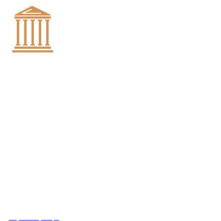
+7 (8452)-30-90-56
Офис в Саратове
8 (800) 201 56 52
Офис в Москве
+7 (993) 329-21-24
Офис в Краснодаре
Вконтакте
Получить консультацию