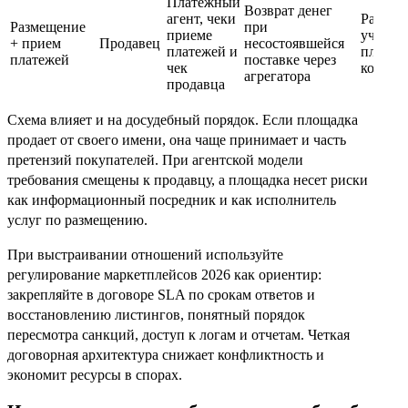
Платежный
Возврат денег
агент, чеки
Раздел
Размещение
при
приеме
учет
+ прием
Продавец
несостоявшейся
платежей и
платеж
платежей
поставке через
чек
коммис
агрегатора
продавца
Схема влияет и на досудебный порядок. Если площадка
продает от своего имени, она чаще принимает и часть
претензий покупателей. При агентской модели
требования смещены к продавцу, а площадка несет риски
как информационный посредник и как исполнитель
услуг по размещению.
При выстраивании отношений используйте
регулирование маркетплейсов 2026 как ориентир:
закрепляйте в договоре SLA по срокам ответов и
восстановлению листингов, понятный порядок
пересмотра санкций, доступ к логам и отчетам. Четкая
договорная архитектура снижает конфликтность и
экономит ресурсы в спорах.