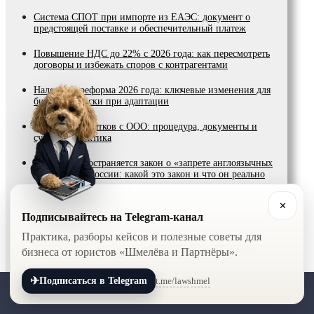
Система СПОТ при импорте из ЕАЭС: документ о
предстоящей поставке и обеспечительный платеж
Повышение НДС до 22% с 2026 года: как пересмотреть
договоры и избежать споров с контрагентами
Налоговая реформа 2026 года: ключевые изменения для
бизнеса и риски при адаптации
Взыскание убытков с ООО: процедура, документы и
судебная практика
На что распространяется закон о «запрете англоязычных
названий» в России: какой это закон и что он реально
меняет
✕
Регистрация доменов в зоне .ru, .рф и .su через Госуслуги
Подписывайтесь на Telegram-канал
с 1 сентября 2026 года
Практика, разборы кейсов и полезные советы для
Как на время приостановить предпринимательскую
бизнеса от юристов «Шмелёва и Партнёры».
деятельность, не закрывая фирму?
✈
t.me/lawshmel
Подписаться в Telegram
Уголовная ответственность в бизнесе: экономические
+7 (800) 201-56-52
+7 (8452) 30-90-56
преступления и предотвращение коррупции