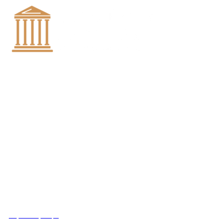
+7 (8452)-30-90-56
Офис в Саратове
8 (800) 201 56 52
Офис в Москве
+7 (993) 329-21-24
Офис в Краснодаре
Вконтакте
Получить консультацию