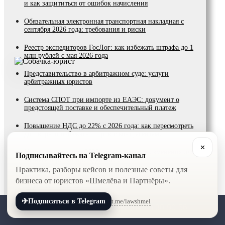
и как защититься от ошибок начисления
Обязательная электронная транспортная накладная с
сентября 2026 года: требования и риски
Реестр экспедиторов ГосЛог: как избежать штрафа до 1
млн рублей с мая 2026 года
Представительство в арбитражном суде: услуги
арбитражных юристов
Система СПОТ при импорте из ЕАЭС: документ о
предстоящей поставке и обеспечительный платеж
Повышение НДС до 22% с 2026 года: как пересмотреть
договоры и избежать споров с контрагентами
✕
Налоговая реформа 2026 года: ключевые изменения для
Подписывайтесь на Telegram-канал
бизнеса и риски при адаптации
Практика, разборы кейсов и полезные советы для
Взыскание убытков с ООО: процедура, документы и
бизнеса от юристов «Шмелёва и Партнёры».
судебная практика
✈
t.me/lawshmel
Подписаться в Telegram
На что распространяется закон о «запрете англоязычных
+7 (800) 201-56-52
+7 (8452) 30-90-56
названий» в России: какой это закон и что он реально
меняет