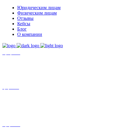
Юридическим лицам
Физическим лицам
Отзывы
Кейсы
Блог
О компании
+7 (8452)-30-90-56
Офис в Саратове
8 (800) 201 56 52
Офис в Москве
+7 (993) 329-21-24