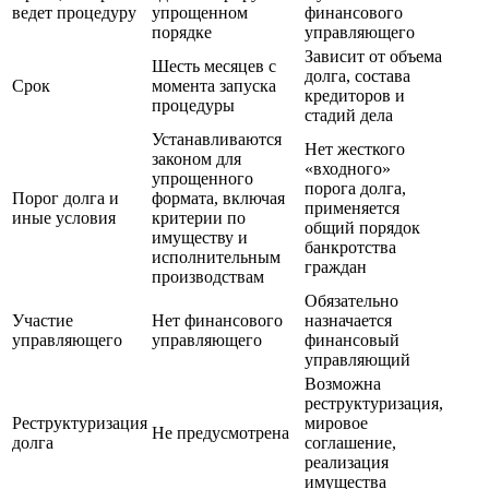
ведет процедуру
упрощенном
финансового
порядке
управляющего
Зависит от объема
Шесть месяцев с
долга, состава
Срок
момента запуска
кредиторов и
процедуры
стадий дела
Устанавливаются
Нет жесткого
законом для
«входного»
упрощенного
порога долга,
Порог долга и
формата, включая
применяется
иные условия
критерии по
общий порядок
имуществу и
банкротства
исполнительным
граждан
производствам
Обязательно
Участие
Нет финансового
назначается
управляющего
управляющего
финансовый
управляющий
Возможна
реструктуризация,
Реструктуризация
мировое
Не предусмотрена
долга
соглашение,
реализация
имущества