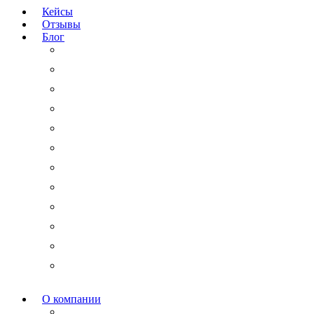
Кейсы
Отзывы
Блог
Юридический аутсорсинг
Бизнесмену на заметку
Новости права
Международные споры
Гражданское право
Трудовое право
Финансы и право
Арбитражные дела
Право интеллектуальной собственности
Государственные и корпоративные закупки
Административное право
Корпоративное право
О компании
Мероприятия и акции