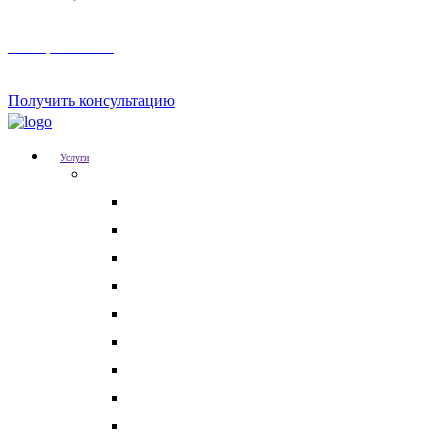
Телеграм канал
Получить консультацию
Услуги
Для бизнеса
Корпоративные юристы
Абонентское юридическое обслуживание
Разрешение корпоративных споров
Кадровый аудит
Тендерное сопровождение
Разрешение арбитражных споров
Услуги по Госзакупкам 223 и 44-ФЗ
Защита интеллектуальной собственности
Медицинские юристы