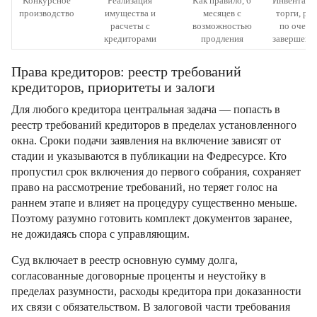
Конкурсное
Реализация
Как правило, 6
Инвентари
производство
имущества и
месяцев с
торги, ра
расчеты с
возможностью
по очере
кредиторами
продления
завершение
Права кредиторов: реестр требований
кредиторов, приоритеты и залоги
Для любого кредитора центральная задача — попасть в
реестр требований кредиторов в пределах установленного
окна. Сроки подачи заявления на включение зависят от
стадии и указываются в публикации на Федресурсе. Кто
пропустил срок включения до первого собрания, сохраняет
право на рассмотрение требований, но теряет голос на
раннем этапе и влияет на процедуру существенно меньше.
Поэтому разумно готовить комплект документов заранее,
не дожидаясь спора с управляющим.
Суд включает в реестр основную сумму долга,
согласованные договорные проценты и неустойку в
пределах разумности, расходы кредитора при доказанности
их связи с обязательством. В залоговой части требования