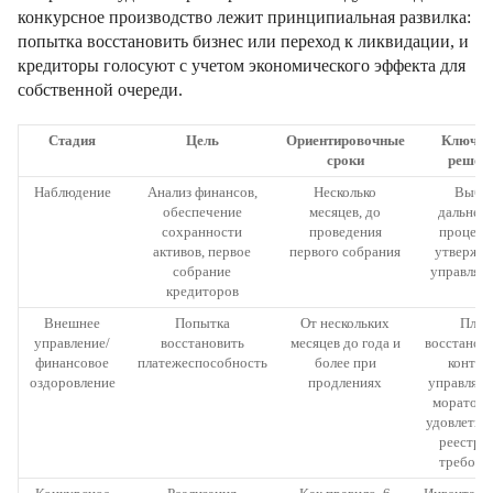
конкурсное производство лежит принципиальная развилка:
попытка восстановить бизнес или переход к ликвидации, и
кредиторы голосуют с учетом экономического эффекта для
собственной очереди.
Стадия
Цель
Ориентировочные
Ключев
сроки
решен
Наблюдение
Анализ финансов,
Несколько
Выбо
обеспечение
месяцев, до
дальней
сохранности
проведения
процеду
активов, первое
первого собрания
утвержд
собрание
управляю
кредиторов
Внешнее
Попытка
От нескольких
План
управление/
восстановить
месяцев до года и
восстановл
финансовое
платежеспособность
более при
контро
оздоровление
продлениях
управляю
моратори
удовлетво
реестро
требова