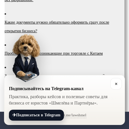
Какие документы нужно обязательно оформить сразу после
открытия бизнеса?
Проблемы, споры, возникающие при торговле с Китаем
Зачем бизнесу необходимо юридическое сопровождение?
✕
Подписывайтесь на Telegram-канал
Практика, разборы кейсов и полезные советы для
Процедура проведения сделок по слиянию и поглощению M&A
бизнеса от юристов «Шмелёва и Партнёры».
✈
t.me/lawshmel
Подписаться в Telegram
+7 (800) 201-56-52
+7 (8452) 30-90-56
Юридическое сопровождение сделок